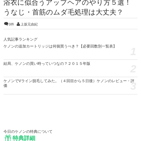
浴衣に似合うアップヘアのやり方５選！
うなじ・首筋のムダ毛処理は大丈夫？
0件
上坂元由紀
人気記事ランキング
ケノンの追加カートリッジは何個買うべき？【必要回数別一覧表】
1
結局、ケノンの買い時っていつなの？２０１５年版
2
ケノンでVライン脱毛してみた。（４回目から５日後）ケノンのレビュー・評
3
価
今日のケノンの特典について
特典詳細