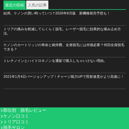
最近の投稿
人気の記事
結局、ケノンの買い時っていつ？2026年8月版 新機種発売予想も！
トリアの痛みを軽減してらくらく脱毛。レーザー脱毛に効果的な痛み止め方
法。
ケノンのカートリッジの寿命と維持費。全身脱毛には何個必要？何回全身脱毛
できる？
トレチノインとハイドロキノンを通販で購入しちゃいけない理由。
2021年1月4日バージョンアップ！チャージ能力UPで照射速度がより高速に！
部位別 脱毛レビュー
ケノン口コミ
トリア口コミ
脱毛サロン