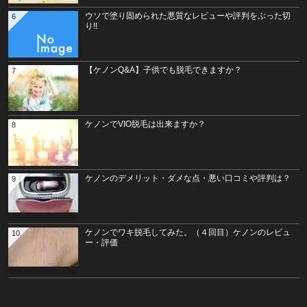
ウソで塗り固められた悪質なレビューや評判をぶった切
6
り!!
【ケノンQ&A】子供でも脱毛できますか？
7
ケノンでVIO脱毛は出来ますか？
8
ケノンのデメリット・ダメな点・悪い口コミや評判は？
9
ケノンでワキ脱毛してみた。（４回目）ケノンのレビュ
10
ー・評価