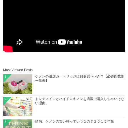
Most Viewed Posts
ケノンの追加カートリッジは何個買うべき？【必要回数別
1
一覧表】
トレチノインとハイドロキノンを通販で購入しちゃいけな
2
い理由。
結局、ケノンの買い時っていつなの？２０１５年版
3