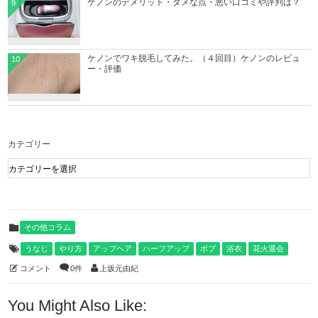
ケノンのデメリット・ダメな点・悪い口コミや評判は？
9
ケノンでワキ脱毛してみた。（４回目）ケノンのレビュ
10
ー・評価
カテゴリー
その他コラム
うなじ
やり方
アップヘア
ハーフアップ
ボブ
浴衣
花火退会
コメント
0件
上坂元由紀
You Might Also Like: