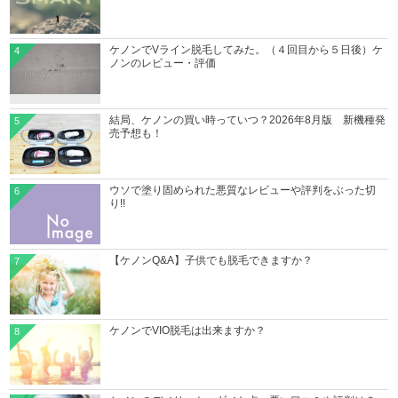
ケノンでVライン脱毛してみた。（４回目から５日後）ケ
4
ノンのレビュー・評価
結局、ケノンの買い時っていつ？2026年8月版 新機種発
5
売予想も！
ウソで塗り固められた悪質なレビューや評判をぶった切
6
り!!
【ケノンQ&A】子供でも脱毛できますか？
7
ケノンでVIO脱毛は出来ますか？
8