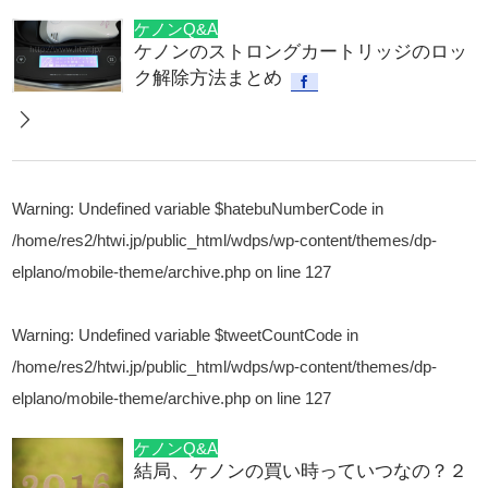
ケノンQ&A
ケノンのストロングカートリッジのロッ
ク解除方法まとめ
Warning
: Undefined variable $hatebuNumberCode in
/home/res2/htwi.jp/public_html/wdps/wp-content/themes/dp-
elplano/mobile-theme/archive.php
on line
127
Warning
: Undefined variable $tweetCountCode in
/home/res2/htwi.jp/public_html/wdps/wp-content/themes/dp-
elplano/mobile-theme/archive.php
on line
127
ケノンQ&A
結局、ケノンの買い時っていつなの？２