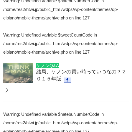
Warning
: Undefined variable $hatebuNumberCode in
/home/res2/htwi.jp/public_html/wdps/wp-content/themes/dp-
elplano/mobile-theme/archive.php
on line
127
Warning
: Undefined variable $tweetCountCode in
/home/res2/htwi.jp/public_html/wdps/wp-content/themes/dp-
elplano/mobile-theme/archive.php
on line
127
ケノンQ&A
結局、ケノンの買い時っていつなの？２
０１５年版
Warning
: Undefined variable $hatebuNumberCode in
/home/res2/htwi.jp/public_html/wdps/wp-content/themes/dp-
elplano/mobile-theme/archive.php
on line
127