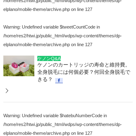
/home/res2/htwi.jp/public_html/wdps/wp-content/themes/dp-
elplano/mobile-theme/archive.php
on line
127
Warning
: Undefined variable $tweetCountCode in
/home/res2/htwi.jp/public_html/wdps/wp-content/themes/dp-
elplano/mobile-theme/archive.php
on line
127
ケノンQ&A
ケノンのカートリッジの寿命と維持費。
全身脱毛には何個必要？何回全身脱毛で
きる？
Warning
: Undefined variable $hatebuNumberCode in
/home/res2/htwi.jp/public_html/wdps/wp-content/themes/dp-
elplano/mobile-theme/archive.php
on line
127