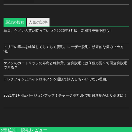
最近の投稿
人気の記事
結局、ケノンの買い時っていつ？2026年8月版 新機種発売予想も！
トリアの痛みを軽減してらくらく脱毛。レーザー脱毛に効果的な痛み止め方
法。
ケノンのカートリッジの寿命と維持費。全身脱毛には何個必要？何回全身脱毛
できる？
トレチノインとハイドロキノンを通販で購入しちゃいけない理由。
2021年1月4日バージョンアップ！チャージ能力UPで照射速度がより高速に！
部位別 脱毛レビュー