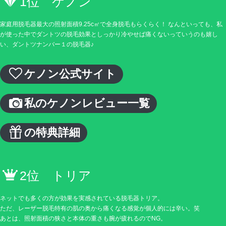
1位 ケノン
家庭用脱毛器最大の照射面積9.25c㎡で全身脱毛もらくらく！ なんといっても、私
が使った中でダントツの脱毛効果としっかり冷やせば痛くないっていうのも嬉し
い、ダントツナンバー１の脱毛器♪
ケノン公式サイト
私のケノンレビュー一覧
の特典詳細
2位 トリア
ネットでも多くの方が効果を実感されている脱毛器トリア。
ただ、レーザー脱毛特有の肌の奥から痛くなる感覚が個人的には辛い。笑
あとは、照射面積の狭さと本体の重さも腕が疲れるのでNG。