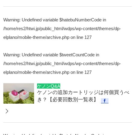
Warning
: Undefined variable $hatebuNumberCode in
/home/res2/htwi.jp/public_html/wdps/wp-content/themes/dp-
elplano/mobile-theme/archive.php
on line
127
Warning
: Undefined variable $tweetCountCode in
/home/res2/htwi.jp/public_html/wdps/wp-content/themes/dp-
elplano/mobile-theme/archive.php
on line
127
ケノンQ&A
ケノンの追加カートリッジは何個買うべ
き？【必要回数別一覧表】