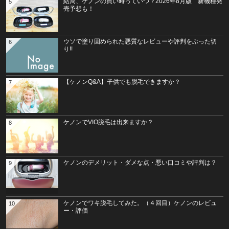
結局、ケノンの買い時っていつ？2026年8月版 新機種発
5
売予想も！
ウソで塗り固められた悪質なレビューや評判をぶった切
6
り!!
【ケノンQ&A】子供でも脱毛できますか？
7
ケノンでVIO脱毛は出来ますか？
8
ケノンのデメリット・ダメな点・悪い口コミや評判は？
9
ケノンでワキ脱毛してみた。（４回目）ケノンのレビュ
10
ー・評価