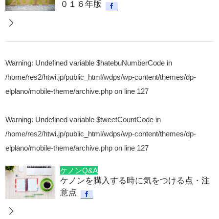
０１６年版
Warning
: Undefined variable $hatebuNumberCode in
/home/res2/htwi.jp/public_html/wdps/wp-content/themes/dp-
elplano/mobile-theme/archive.php
on line
127
Warning
: Undefined variable $tweetCountCode in
/home/res2/htwi.jp/public_html/wdps/wp-content/themes/dp-
elplano/mobile-theme/archive.php
on line
127
ケノンQ&A
ケノンを購入する時に気をつける点・注
意点