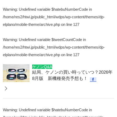
Warning
: Undefined variable $hatebuNumberCode in
/home/res2/htwi.jp/public_html/wdps/wp-content/themes/dp-
elplano/mobile-theme/archive.php
on line
127
Warning
: Undefined variable $tweetCountCode in
/home/res2/htwi.jp/public_html/wdps/wp-content/themes/dp-
elplano/mobile-theme/archive.php
on line
127
ケノンQ&A
結局、ケノンの買い時っていつ？2026年
8月版 新機種発売予想も！
Warning
: Undefined variable $hatebuNumberCode in