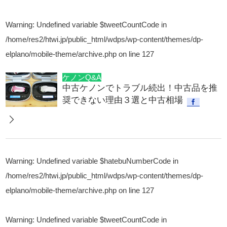
Warning
: Undefined variable $tweetCountCode in
/home/res2/htwi.jp/public_html/wdps/wp-content/themes/dp-
elplano/mobile-theme/archive.php
on line
127
ケノンQ&A
中古ケノンでトラブル続出！中古品を推
奨できない理由３選と中古相場
Warning
: Undefined variable $hatebuNumberCode in
/home/res2/htwi.jp/public_html/wdps/wp-content/themes/dp-
elplano/mobile-theme/archive.php
on line
127
Warning
: Undefined variable $tweetCountCode in