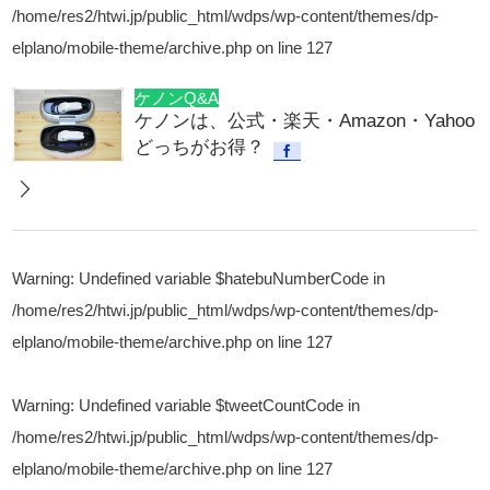
/home/res2/htwi.jp/public_html/wdps/wp-content/themes/dp-
elplano/mobile-theme/archive.php
on line
127
ケノンQ&A
ケノンは、公式・楽天・Amazon・Yahoo
どっちがお得？
Warning
: Undefined variable $hatebuNumberCode in
/home/res2/htwi.jp/public_html/wdps/wp-content/themes/dp-
elplano/mobile-theme/archive.php
on line
127
Warning
: Undefined variable $tweetCountCode in
/home/res2/htwi.jp/public_html/wdps/wp-content/themes/dp-
elplano/mobile-theme/archive.php
on line
127