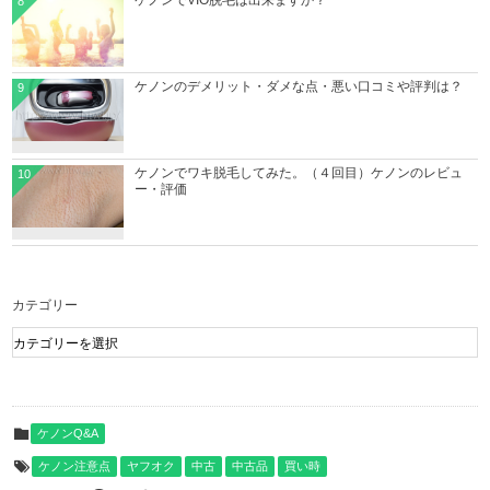
ケノンでVIO脱毛は出来ますか？
8
ケノンのデメリット・ダメな点・悪い口コミや評判は？
9
ケノンでワキ脱毛してみた。（４回目）ケノンのレビュ
10
ー・評価
カテゴリー
ケノンQ&A
ケノン注意点
ヤフオク
中古
中古品
買い時