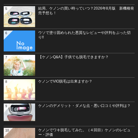
結局、ケノンの買い時っていつ？2026年8月版 新機種発
5
売予想も！
ウソで塗り固められた悪質なレビューや評判をぶった切
6
り!!
【ケノンQ&A】子供でも脱毛できますか？
7
ケノンでVIO脱毛は出来ますか？
8
ケノンのデメリット・ダメな点・悪い口コミや評判は？
9
ケノンでワキ脱毛してみた。（４回目）ケノンのレビュ
10
ー・評価