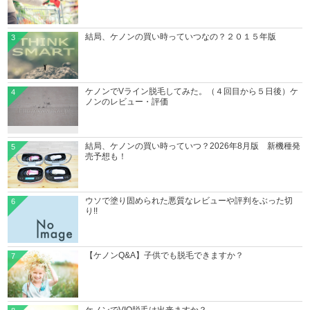
結局、ケノンの買い時っていつなの？２０１５年版
3
ケノンでVライン脱毛してみた。（４回目から５日後）ケ
4
ノンのレビュー・評価
結局、ケノンの買い時っていつ？2026年8月版 新機種発
5
売予想も！
ウソで塗り固められた悪質なレビューや評判をぶった切
6
り!!
【ケノンQ&A】子供でも脱毛できますか？
7