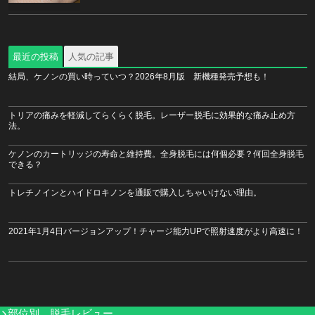
最近の投稿
人気の記事
結局、ケノンの買い時っていつ？2026年8月版 新機種発売予想も！
トリアの痛みを軽減してらくらく脱毛。レーザー脱毛に効果的な痛み止め方
法。
ケノンのカートリッジの寿命と維持費。全身脱毛には何個必要？何回全身脱毛
できる？
トレチノインとハイドロキノンを通販で購入しちゃいけない理由。
2021年1月4日バージョンアップ！チャージ能力UPで照射速度がより高速に！
部位別 脱毛レビュー