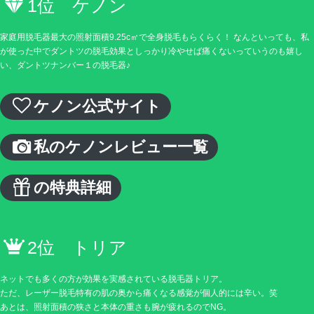
1位 ケノン
家庭用脱毛器最大の照射面積9.25c㎡で全身脱毛もらくらく！ なんといっても、私
が使った中でダントツの脱毛効果としっかり冷やせば痛くないっていうのも嬉し
い、ダントツナンバー１の脱毛器♪
ケノン公式サイト
私のケノンレビュー一覧
の特典詳細
2位 トリア
ネットでも多くの方が効果を実感されている脱毛器トリア。
ただ、レーザー脱毛特有の肌の奥から痛くなる感覚が個人的には辛い。笑
あとは、照射面積の狭さと本体の重さも腕が疲れるのでNG。