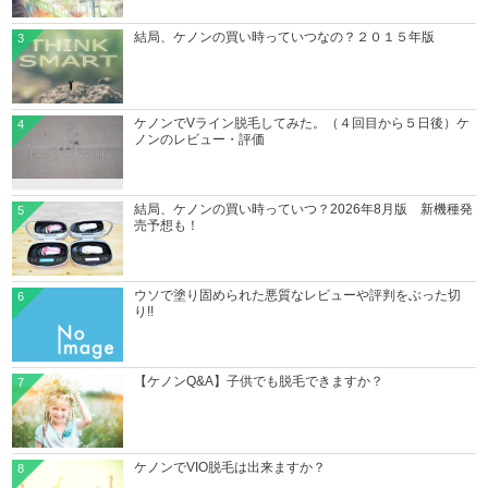
結局、ケノンの買い時っていつなの？２０１５年版
3
ケノンでVライン脱毛してみた。（４回目から５日後）ケ
4
ノンのレビュー・評価
結局、ケノンの買い時っていつ？2026年8月版 新機種発
5
売予想も！
ウソで塗り固められた悪質なレビューや評判をぶった切
6
り!!
【ケノンQ&A】子供でも脱毛できますか？
7
ケノンでVIO脱毛は出来ますか？
8