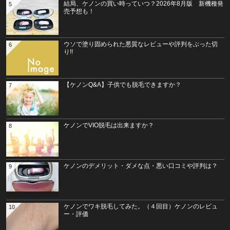
結局、ケノンの買い時っていつ？2026年8月版 新機種発
5
売予想も！
ウソで塗り固められた悪質なレビューや評判をぶった切
6
り!!
【ケノンQ&A】子供でも脱毛できますか？
7
ケノンでVIO脱毛は出来ますか？
8
ケノンのデメリット・ダメな点・悪い口コミや評判は？
9
ケノンでワキ脱毛してみた。（４回目）ケノンのレビュ
10
ー・評価