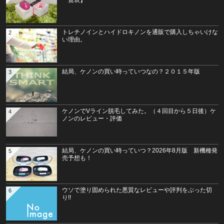
一覧表】
トレチノインとハイドロキノンを通販で購入しちゃいけな
2
い理由。
結局、ケノンの買い時っていつなの？２０１５年版
3
ケノンでVライン脱毛してみた。（４回目から５日後）ケ
4
ノンのレビュー・評価
結局、ケノンの買い時っていつ？2026年8月版 新機種発
5
売予想も！
ウソで塗り固められた悪質なレビューや評判をぶった切
6
り!!