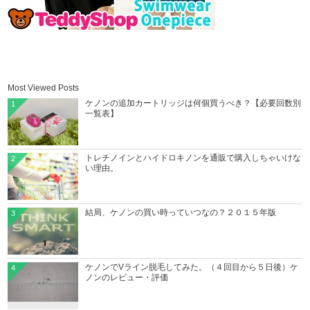
Most Viewed Posts
ケノンの追加カートリッジは何個買うべき？【必要回数別
1
一覧表】
トレチノインとハイドロキノンを通販で購入しちゃいけな
2
い理由。
結局、ケノンの買い時っていつなの？２０１５年版
3
ケノンでVライン脱毛してみた。（４回目から５日後）ケ
4
ノンのレビュー・評価