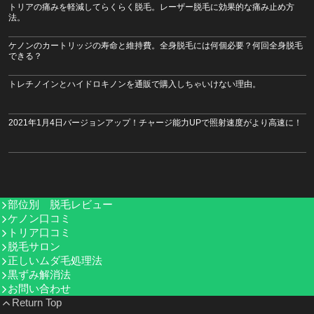
トリアの痛みを軽減してらくらく脱毛。レーザー脱毛に効果的な痛み止め方
法。
ケノンのカートリッジの寿命と維持費。全身脱毛には何個必要？何回全身脱毛
できる？
トレチノインとハイドロキノンを通販で購入しちゃいけない理由。
2021年1月4日バージョンアップ！チャージ能力UPで照射速度がより高速に！
部位別 脱毛レビュー
ケノン口コミ
トリア口コミ
脱毛サロン
正しいムダ毛処理法
黒ずみ解消法
お問い合わせ
Return Top