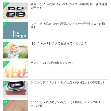
結局、ケノンの買い時っていつ？2026年8月版 新機種発
5
売予想も！
ウソで塗り固められた悪質なレビューや評判をぶった切
6
り!!
【ケノンQ&A】子供でも脱毛できますか？
7
ケノンでVIO脱毛は出来ますか？
8
ケノンのデメリット・ダメな点・悪い口コミや評判は？
9
ケノンでワキ脱毛してみた。（４回目）ケノンのレビュ
10
ー・評価