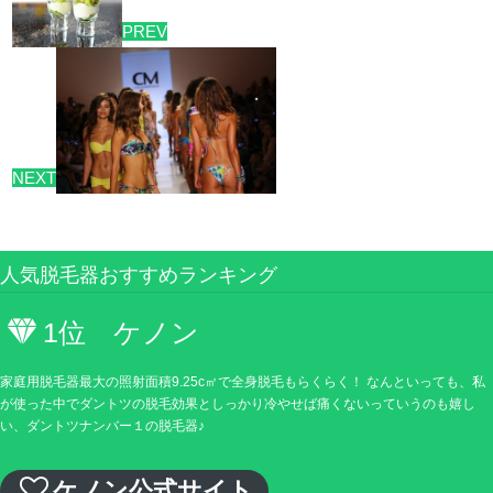
PREV
NEXT
人気脱毛器おすすめランキング
1位 ケノン
家庭用脱毛器最大の照射面積9.25c㎡で全身脱毛もらくらく！ なんといっても、私
が使った中でダントツの脱毛効果としっかり冷やせば痛くないっていうのも嬉し
い、ダントツナンバー１の脱毛器♪
ケノン公式サイト