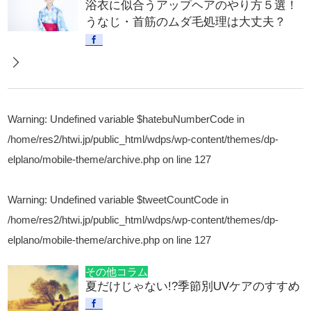
浴衣に似合うアップヘアのやり方５選！
うなじ・首筋のムダ毛処理は大丈夫？
Warning
: Undefined variable $hatebuNumberCode in
/home/res2/htwi.jp/public_html/wdps/wp-content/themes/dp-
elplano/mobile-theme/archive.php
on line
127
Warning
: Undefined variable $tweetCountCode in
/home/res2/htwi.jp/public_html/wdps/wp-content/themes/dp-
elplano/mobile-theme/archive.php
on line
127
その他コラム
夏だけじゃない!?季節別UVケアのすすめ