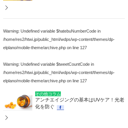
Warning
: Undefined variable $hatebuNumberCode in
/home/res2/htwi.jp/public_html/wdps/wp-content/themes/dp-
elplano/mobile-theme/archive.php
on line
127
Warning
: Undefined variable $tweetCountCode in
/home/res2/htwi.jp/public_html/wdps/wp-content/themes/dp-
elplano/mobile-theme/archive.php
on line
127
その他コラム
アンチエイジングの基本はUVケア！光老
化を防ぐ