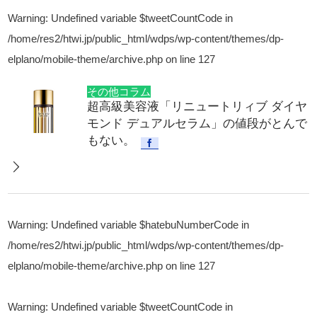
Warning
: Undefined variable $tweetCountCode in
/home/res2/htwi.jp/public_html/wdps/wp-content/themes/dp-
elplano/mobile-theme/archive.php
on line
127
その他コラム
超高級美容液「リニュートリィブ ダイヤ
モンド デュアルセラム」の値段がとんで
もない。
Warning
: Undefined variable $hatebuNumberCode in
/home/res2/htwi.jp/public_html/wdps/wp-content/themes/dp-
elplano/mobile-theme/archive.php
on line
127
Warning
: Undefined variable $tweetCountCode in