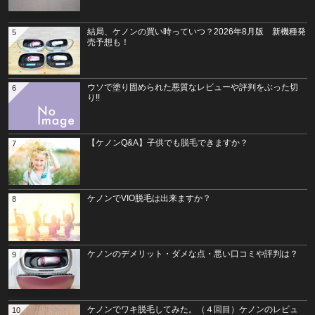
結局、ケノンの買い時っていつ？2026年8月版 新機種発
5
売予想も！
ウソで塗り固められた悪質なレビューや評判をぶった切
6
り!!
【ケノンQ&A】子供でも脱毛できますか？
7
ケノンでVIO脱毛は出来ますか？
8
ケノンのデメリット・ダメな点・悪い口コミや評判は？
9
ケノンでワキ脱毛してみた。（４回目）ケノンのレビュ
10