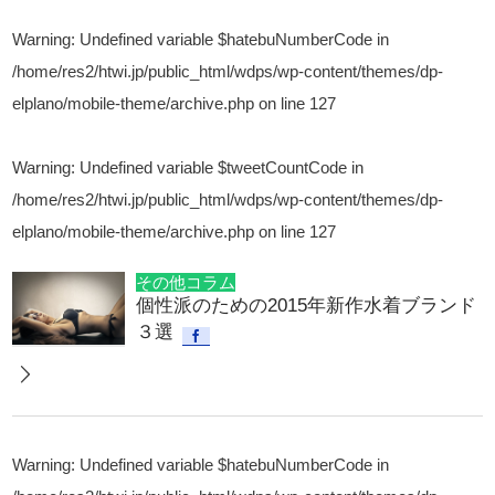
Warning
: Undefined variable $hatebuNumberCode in
/home/res2/htwi.jp/public_html/wdps/wp-content/themes/dp-
elplano/mobile-theme/archive.php
on line
127
Warning
: Undefined variable $tweetCountCode in
/home/res2/htwi.jp/public_html/wdps/wp-content/themes/dp-
elplano/mobile-theme/archive.php
on line
127
その他コラム
個性派のための2015年新作水着ブランド
３選
Warning
: Undefined variable $hatebuNumberCode in