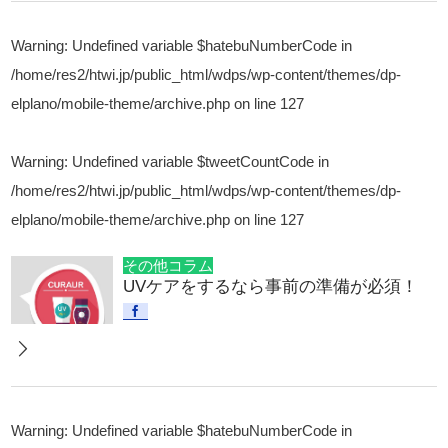
Warning
: Undefined variable $hatebuNumberCode in
/home/res2/htwi.jp/public_html/wdps/wp-content/themes/dp-
elplano/mobile-theme/archive.php
on line
127
Warning
: Undefined variable $tweetCountCode in
/home/res2/htwi.jp/public_html/wdps/wp-content/themes/dp-
elplano/mobile-theme/archive.php
on line
127
その他コラム
UVケアをするなら事前の準備が必須！
Warning
: Undefined variable $hatebuNumberCode in