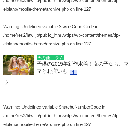
/home/res2/htwi.jp/public_html/wdps/wp-content/themes/dp-
elplano/mobile-theme/archive.php
on line
127
Warning
: Undefined variable $tweetCountCode in
/home/res2/htwi.jp/public_html/wdps/wp-content/themes/dp-
elplano/mobile-theme/archive.php
on line
127
その他コラム
子供の2015年新作水着！女の子なら、マ
マとお揃いも
Warning
: Undefined variable $hatebuNumberCode in
/home/res2/htwi.jp/public_html/wdps/wp-content/themes/dp-
elplano/mobile-theme/archive.php
on line
127