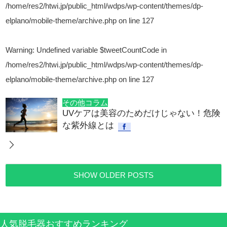
/home/res2/htwi.jp/public_html/wdps/wp-content/themes/dp-
elplano/mobile-theme/archive.php
on line
127
Warning
: Undefined variable $tweetCountCode in
/home/res2/htwi.jp/public_html/wdps/wp-content/themes/dp-
elplano/mobile-theme/archive.php
on line
127
その他コラム
UVケアは美容のためだけじゃない！危険
な紫外線とは
SHOW OLDER POSTS
人気脱毛器おすすめランキング