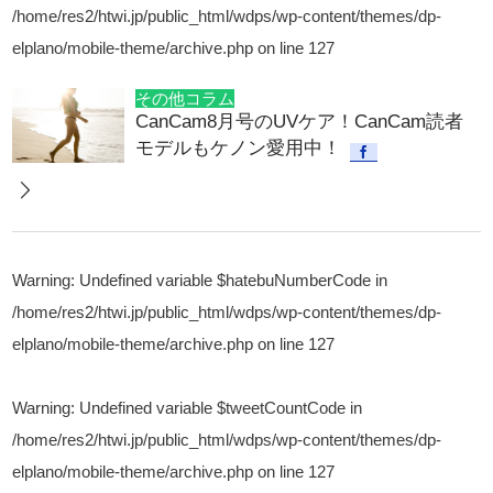
/home/res2/htwi.jp/public_html/wdps/wp-content/themes/dp-
elplano/mobile-theme/archive.php
on line
127
その他コラム
CanCam8月号のUVケア！CanCam読者
モデルもケノン愛用中！
Warning
: Undefined variable $hatebuNumberCode in
/home/res2/htwi.jp/public_html/wdps/wp-content/themes/dp-
elplano/mobile-theme/archive.php
on line
127
Warning
: Undefined variable $tweetCountCode in
/home/res2/htwi.jp/public_html/wdps/wp-content/themes/dp-
elplano/mobile-theme/archive.php
on line
127