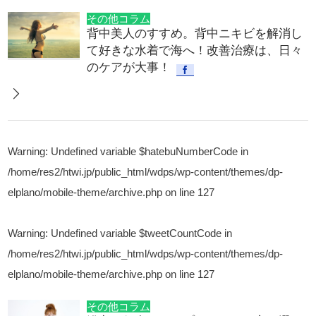
その他コラム
背中美人のすすめ。背中ニキビを解消し
て好きな水着で海へ！改善治療は、日々
のケアが大事！
Warning
: Undefined variable $hatebuNumberCode in
/home/res2/htwi.jp/public_html/wdps/wp-content/themes/dp-
elplano/mobile-theme/archive.php
on line
127
Warning
: Undefined variable $tweetCountCode in
/home/res2/htwi.jp/public_html/wdps/wp-content/themes/dp-
elplano/mobile-theme/archive.php
on line
127
その他コラム