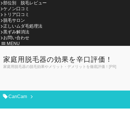
部位別 脱毛レビュー
ケノン口コミ
トリア口コミ
脱毛サロン
正しいムダ毛処理法
黒ずみ解消法
お問い合わせ
MENU
家庭用脱毛器の効果を辛口評価！
家庭用脱毛器の脱毛効果やメリット・デメリットを徹底評価！[PR]
CanCam