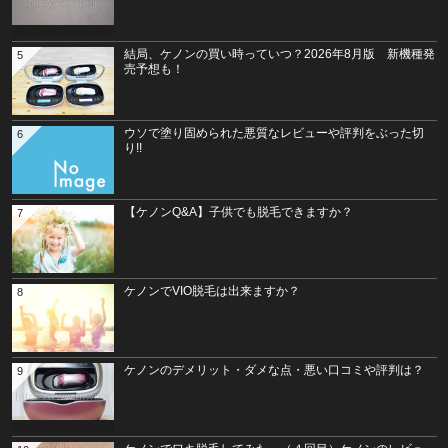
結局、ケノンの買い時っていつ？2026年8月版 新機種発
5
売予想も！
ウソで塗り固められた悪質なレビューや評判をぶった切
6
り!!
【ケノンQ&A】子供でも脱毛できますか？
7
ケノンでVIO脱毛は出来ますか？
8
ケノンのデメリット・ダメな点・悪い口コミや評判は？
9