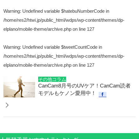
Warning
: Undefined variable $hatebuNumberCode in
/home/res2/htwi.jp/public_html/wdps/wp-content/themes/dp-
elplano/mobile-theme/archive.php
on line
127
Warning
: Undefined variable $tweetCountCode in
/home/res2/htwi.jp/public_html/wdps/wp-content/themes/dp-
elplano/mobile-theme/archive.php
on line
127
その他コラム
CanCam8月号のUVケア！CanCam読者
モデルもケノン愛用中！