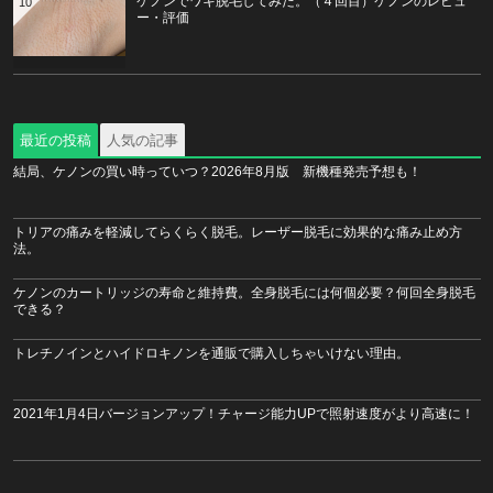
ケノンでワキ脱毛してみた。（４回目）ケノンのレビュ
10
ー・評価
最近の投稿
人気の記事
結局、ケノンの買い時っていつ？2026年8月版 新機種発売予想も！
トリアの痛みを軽減してらくらく脱毛。レーザー脱毛に効果的な痛み止め方
法。
ケノンのカートリッジの寿命と維持費。全身脱毛には何個必要？何回全身脱毛
できる？
トレチノインとハイドロキノンを通販で購入しちゃいけない理由。
2021年1月4日バージョンアップ！チャージ能力UPで照射速度がより高速に！