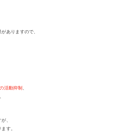
果がありますので、
の活動抑制
、
、
すが、
ります。