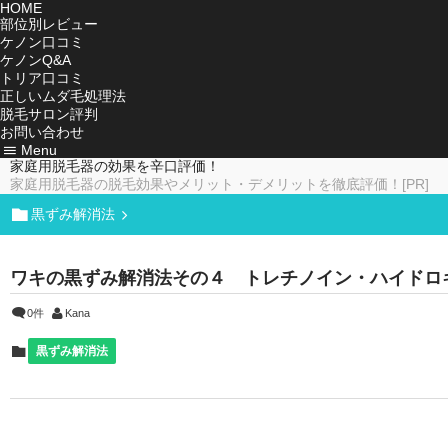
HOME
部位別レビュー
ケノン口コミ
ケノンQ&A
トリア口コミ
正しいムダ毛処理法
脱毛サロン評判
お問い合わせ
Menu
家庭用脱毛器の効果を辛口評価！
家庭用脱毛器の脱毛効果やメリット・デメリットを徹底評価！[PR]
黒ずみ解消法
ワキの黒ずみ解消法その４ トレチノイン・ハイドロ
0件
Kana
黒ずみ解消法