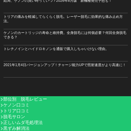
結局、ケノンの買い時っていつ？2026年8月版 新機種発売予想も！
トリアの痛みを軽減してらくらく脱毛。レーザー脱毛に効果的な痛み止め方
法。
ケノンのカートリッジの寿命と維持費。全身脱毛には何個必要？何回全身脱毛
できる？
トレチノインとハイドロキノンを通販で購入しちゃいけない理由。
2021年1月4日バージョンアップ！チャージ能力UPで照射速度がより高速に！
部位別 脱毛レビュー
ケノン口コミ
トリア口コミ
脱毛サロン
正しいムダ毛処理法
黒ずみ解消法