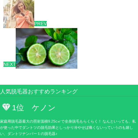
PREV
NEXT
人気脱毛器おすすめランキング
1位 ケノン
家庭用脱毛器最大の照射面積9.25c㎡で全身脱毛もらくらく！ なんといっても、私
が使った中でダントツの脱毛効果としっかり冷やせば痛くないっていうのも嬉し
い、ダントツナンバー１の脱毛器♪