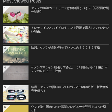
Most Viewed Posts
ケノンの追加カートリッジは何個買うべき？【必要回数別
1
一覧表】
トレチノインとハイドロキノンを通販で購入しちゃいけな
2
い理由。
結局、ケノンの買い時っていつなの？２０１５年版
3
ケノンでVライン脱毛してみた。（４回目から５日後）ケ
4
ノンのレビュー・評価
結局、ケノンの買い時っていつ？2026年8月版 新機種発
5
売予想も！
ウソで塗り固められた悪質なレビューや評判をぶった切
6
り!!