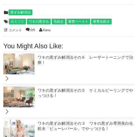
黒ずみ解消法
カミソリ
ワキの黒ずみ
毛抜き
重曹ペースト
重曹化粧水
コメント
0件
Kana
You Might Also Like:
ワキの黒ずみ解消法その６ レーザートーニングで治
療！
ワキの黒ずみ解消法その５ ケミカルピーリングでや
っつける！
ワキの黒ずみ解消法その３ ワキの黒ずみ専用美白化
粧水「ピューレパール」でやっつける！