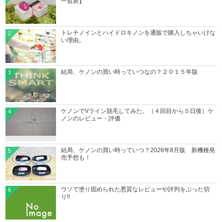
一覧表】
トレチノインとハイドロキノンを通販で購入しちゃいけな
2
い理由。
結局、ケノンの買い時っていつなの？２０１５年版
3
ケノンでVライン脱毛してみた。（４回目から５日後）ケ
4
ノンのレビュー・評価
結局、ケノンの買い時っていつ？2026年8月版 新機種発
5
売予想も！
ウソで塗り固められた悪質なレビューや評判をぶった切
6
り!!