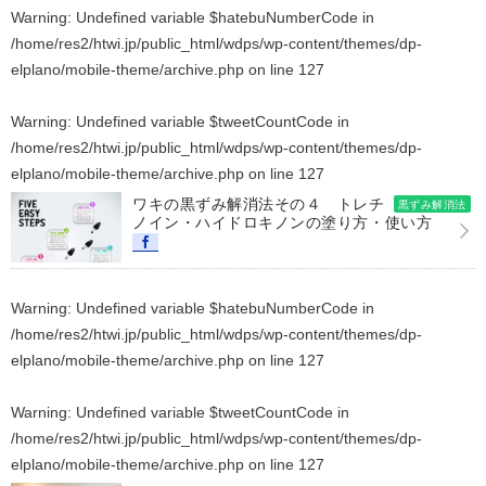
Warning
: Undefined variable $hatebuNumberCode in
/home/res2/htwi.jp/public_html/wdps/wp-content/themes/dp-
elplano/mobile-theme/archive.php
on line
127
Warning
: Undefined variable $tweetCountCode in
/home/res2/htwi.jp/public_html/wdps/wp-content/themes/dp-
elplano/mobile-theme/archive.php
on line
127
ワキの黒ずみ解消法その４ トレチ
黒ずみ解消法
ノイン・ハイドロキノンの塗り方・使い方
Warning
: Undefined variable $hatebuNumberCode in
/home/res2/htwi.jp/public_html/wdps/wp-content/themes/dp-
elplano/mobile-theme/archive.php
on line
127
Warning
: Undefined variable $tweetCountCode in
/home/res2/htwi.jp/public_html/wdps/wp-content/themes/dp-
elplano/mobile-theme/archive.php
on line
127