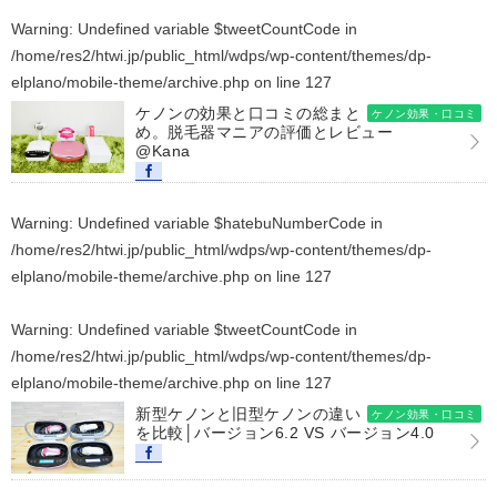
Warning
: Undefined variable $tweetCountCode in
/home/res2/htwi.jp/public_html/wdps/wp-content/themes/dp-
elplano/mobile-theme/archive.php
on line
127
ケノンの効果と口コミの総まと
ケノン効果・口コミ
め。脱毛器マニアの評価とレビュー
@Kana
Warning
: Undefined variable $hatebuNumberCode in
/home/res2/htwi.jp/public_html/wdps/wp-content/themes/dp-
elplano/mobile-theme/archive.php
on line
127
Warning
: Undefined variable $tweetCountCode in
/home/res2/htwi.jp/public_html/wdps/wp-content/themes/dp-
elplano/mobile-theme/archive.php
on line
127
新型ケノンと旧型ケノンの違い
ケノン効果・口コミ
を比較│バージョン6.2 VS バージョン4.0