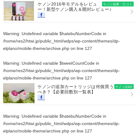
ケノン2016年モデルをレビュ
ケノン効果・口コミ
ー！新型ケノン購入＆開封レビュー♪
Warning
: Undefined variable $hatebuNumberCode in
/home/res2/htwi.jp/public_html/wdps/wp-content/themes/dp-
elplano/mobile-theme/archive.php
on line
127
Warning
: Undefined variable $tweetCountCode in
/home/res2/htwi.jp/public_html/wdps/wp-content/themes/dp-
elplano/mobile-theme/archive.php
on line
127
ケノンの追加カートリッジは何個買う
ケノンQ&A
べき？【必要回数別一覧表】
Warning
: Undefined variable $hatebuNumberCode in
/home/res2/htwi.jp/public_html/wdps/wp-content/themes/dp-
elplano/mobile-theme/archive.php
on line
127