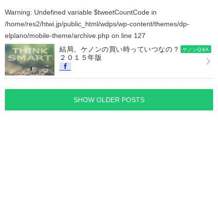
Warning
: Undefined variable $tweetCountCode in
/home/res2/htwi.jp/public_html/wdps/wp-content/themes/dp-
elplano/mobile-theme/archive.php
on line
127
結局、ケノンの買い時っていつなの？
ケノンQ&A
２０１５年版
SHOW OLDER POSTS