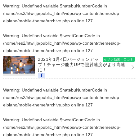
Warning
: Undefined variable $hatebuNumberCode in
/home/res2/htwi.jp/public_html/wdps/wp-content/themes/dp-
elplano/mobile-theme/archive.php
on line
127
Warning
: Undefined variable $tweetCountCode in
/home/res2/htwi.jp/public_html/wdps/wp-content/themes/dp-
elplano/mobile-theme/archive.php
on line
127
2021年1月4日バージョンアッ
ケノン効果・口コミ
プ！チャージ能力UPで照射速度がより高速
に！
Warning
: Undefined variable $hatebuNumberCode in
/home/res2/htwi.jp/public_html/wdps/wp-content/themes/dp-
elplano/mobile-theme/archive.php
on line
127
Warning
: Undefined variable $tweetCountCode in
/home/res2/htwi.jp/public_html/wdps/wp-content/themes/dp-
elplano/mobile-theme/archive.php
on line
127