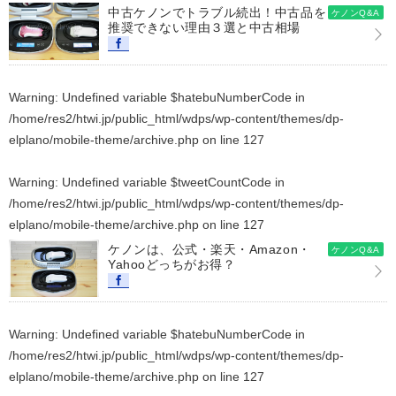
中古ケノンでトラブル続出！中古品を
ケノンQ&A
推奨できない理由３選と中古相場
Warning
: Undefined variable $hatebuNumberCode in
/home/res2/htwi.jp/public_html/wdps/wp-content/themes/dp-
elplano/mobile-theme/archive.php
on line
127
Warning
: Undefined variable $tweetCountCode in
/home/res2/htwi.jp/public_html/wdps/wp-content/themes/dp-
elplano/mobile-theme/archive.php
on line
127
ケノンは、公式・楽天・Amazon・
ケノンQ&A
Yahooどっちがお得？
Warning
: Undefined variable $hatebuNumberCode in
/home/res2/htwi.jp/public_html/wdps/wp-content/themes/dp-
elplano/mobile-theme/archive.php
on line
127