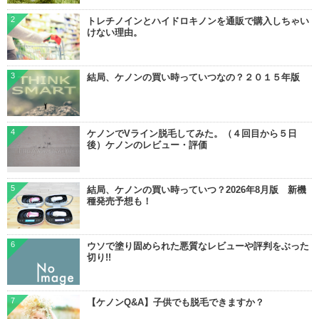
2
トレチノインとハイドロキノンを通販で購入しちゃい
けない理由。
3
結局、ケノンの買い時っていつなの？２０１５年版
4
ケノンでVライン脱毛してみた。（４回目から５日
後）ケノンのレビュー・評価
5
結局、ケノンの買い時っていつ？2026年8月版 新機
種発売予想も！
6
ウソで塗り固められた悪質なレビューや評判をぶった
切り!!
7
【ケノンQ&A】子供でも脱毛できますか？