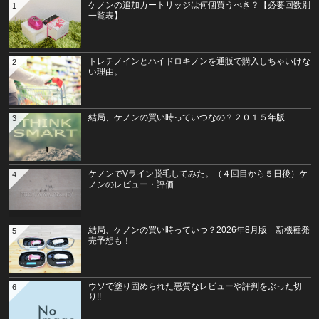
ケノンの追加カートリッジは何個買うべき？【必要回数別
1
一覧表】
トレチノインとハイドロキノンを通販で購入しちゃいけな
2
い理由。
結局、ケノンの買い時っていつなの？２０１５年版
3
ケノンでVライン脱毛してみた。（４回目から５日後）ケ
4
ノンのレビュー・評価
結局、ケノンの買い時っていつ？2026年8月版 新機種発
5
売予想も！
ウソで塗り固められた悪質なレビューや評判をぶった切
6
り!!