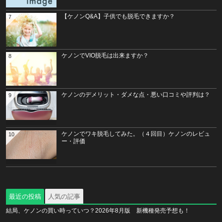
【ケノンQ&A】子供でも脱毛できますか？
7
ケノンでVIO脱毛は出来ますか？
8
ケノンのデメリット・ダメな点・悪い口コミや評判は？
9
ケノンでワキ脱毛してみた。（４回目）ケノンのレビュ
10
ー・評価
最近の投稿
人気の記事
結局、ケノンの買い時っていつ？2026年8月版 新機種発売予想も！