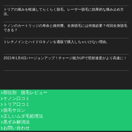
トリアの痛みを軽減してらくらく脱毛。レーザー脱毛に効果的な痛み止め方
法。
ケノンのカートリッジの寿命と維持費。全身脱毛には何個必要？何回全身脱毛
できる？
トレチノインとハイドロキノンを通販で購入しちゃいけない理由。
2021年1月4日バージョンアップ！チャージ能力UPで照射速度がより高速に！
部位別 脱毛レビュー
ケノン口コミ
トリア口コミ
脱毛サロン
正しいムダ毛処理法
黒ずみ解消法
お問い合わせ