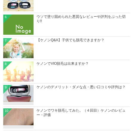
ウソで塗り固められた悪質なレビューや評判をぶった切
6
り!!
【ケノンQ&A】子供でも脱毛できますか？
7
ケノンでVIO脱毛は出来ますか？
8
ケノンのデメリット・ダメな点・悪い口コミや評判は？
9
ケノンでワキ脱毛してみた。（４回目）ケノンのレビュ
10
ー・評価