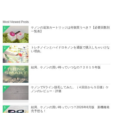
Most Viewed Posts
ケノンの追加カートリッジは何個買うべき？【必要回数別
1
一覧表】
トレチノインとハイドロキノンを通販で購入しちゃいけな
2
い理由。
結局、ケノンの買い時っていつなの？２０１５年版
3
ケノンでVライン脱毛してみた。（４回目から５日後）ケ
4
ノンのレビュー・評価
結局、ケノンの買い時っていつ？2026年8月版 新機種発
5
売予想も！