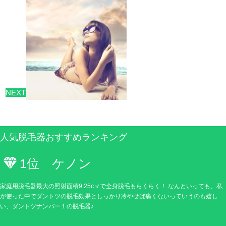
NEXT
人気脱毛器おすすめランキング
1位 ケノン
家庭用脱毛器最大の照射面積9.25c㎡で全身脱毛もらくらく！ なんといっても、私
が使った中でダントツの脱毛効果としっかり冷やせば痛くないっていうのも嬉し
い、ダントツナンバー１の脱毛器♪