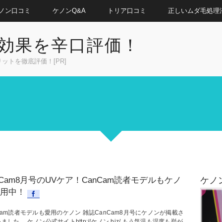
ノン口コミ
ケノンQ&A
トリア口コミ
正しいムダ毛処理
効果を辛口評価！
トを徹底評価！[PR]
nCam8月号のUVケア！CanCam読者モデルもケノ
ケノ
用中！
Cam読者モデルも愛用のケノン 雑誌CanCam8月号にケノンが掲載さ
ました。 ケノン公式サイトhttp://ケノン.biz/ もう気温も湿度も挙が