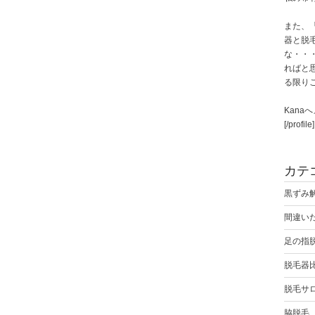
また、
器と脱
な・・
ればと
る限り
Kana
[/profile]
カテ
黒ずみ
間違い
足の指
脱毛器
脱毛サ
脇脱毛