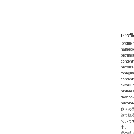
Profil
[profi
namecol
profimgu
content/
profsiz
topbgim
content
twitteru
pintere
desccol
bdcolor
数々の
線で脱
ていま
中。
私の希