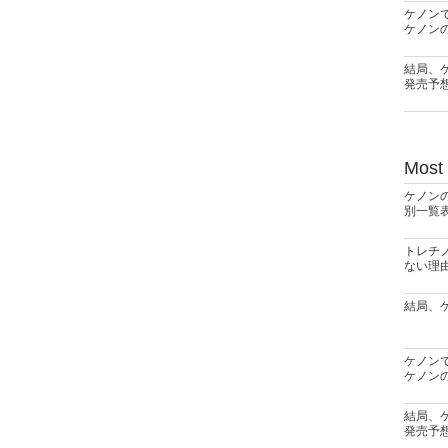
ケノン
ケノン
結局、
発売予
Most
ケノン
別一覧
トレチ
ない理
結局、
ケノン
ケノン
結局、
発売予