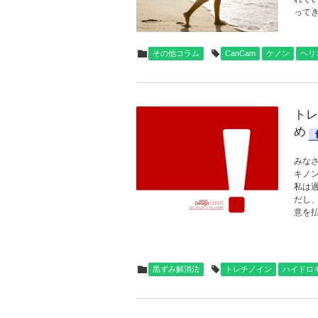
ってき
その他コラム
CanCam
ケノン
ヘリ
トレ
め
みなさ
キノ
私は
だし
意を払
黒ずみ解消法
トレチノイン
ハイドロ