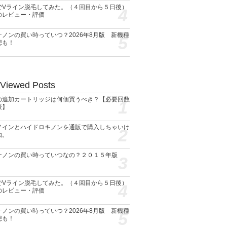
でVライン脱毛してみた。（４回目から５日後）
4
のレビュー・評価
ケノンの買い時っていつ？2026年8月版 新機種
5
想も！
 Viewed Posts
の追加カートリッジは何個買うべき？【必要回数
1
表】
ノインとハイドロキノンを通販で購入しちゃいけ
2
由。
ケノンの買い時っていつなの？２０１５年版
3
でVライン脱毛してみた。（４回目から５日後）
4
のレビュー・評価
ケノンの買い時っていつ？2026年8月版 新機種
5
想も！