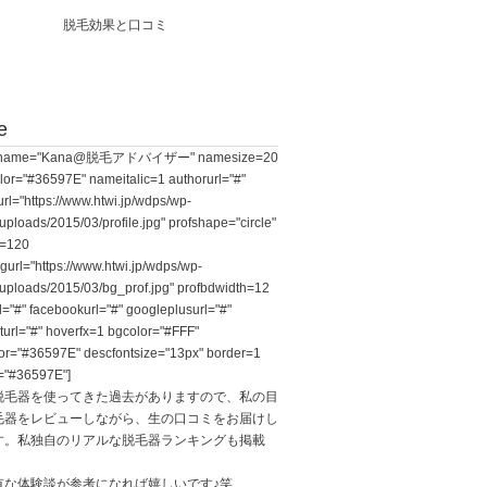
脱毛効果と口コミ
e
le name="Kana@脱毛アドバイザー" namesize=20
or="#36597E" nameitalic=1 authorurl="#"
rl="https://www.htwi.jp/wdps/wp-
uploads/2015/03/profile.jpg" profshape="circle"
e=120
gurl="https://www.htwi.jp/wdps/wp-
/uploads/2015/03/bg_prof.jpg" profbdwidth=12
rl="#" facebookurl="#" googleplusurl="#"
sturl="#" hoverfx=1 bgcolor="#FFF"
or="#36597E" descfontsize="13px" border=1
="#36597E"]
脱毛器を使ってきた過去がありますので、私の目
毛器をレビューしながら、生の口コミをお届けし
す。私独自のリアルな脱毛器ランキングも掲載
有な体験談が参考になれば嬉しいです♪笑