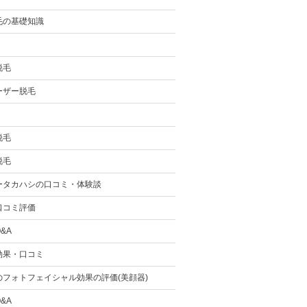
毛の基礎知識
脱毛
ーザー脱毛
脱毛
脱毛
ータカハシの口コミ・体験談
口コミ評価
&A
効果・口コミ
のフォトフェイシャル効果の評価(美顔器)
&A