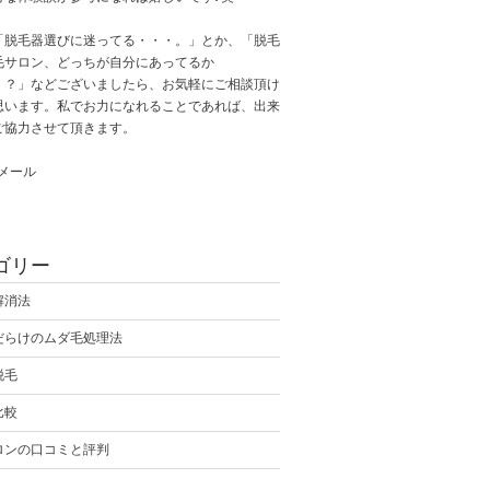
「脱毛器選びに迷ってる・・・。」とか、「脱毛
毛サロン、どっちが自分にあってるか
・？」などございましたら、お気軽にご相談頂け
思います。私でお力になれることであれば、出来
ご協力させて頂きます。
へメール
ゴリー
解消法
だらけのムダ毛処理法
脱毛
比較
ロンの口コミと評判