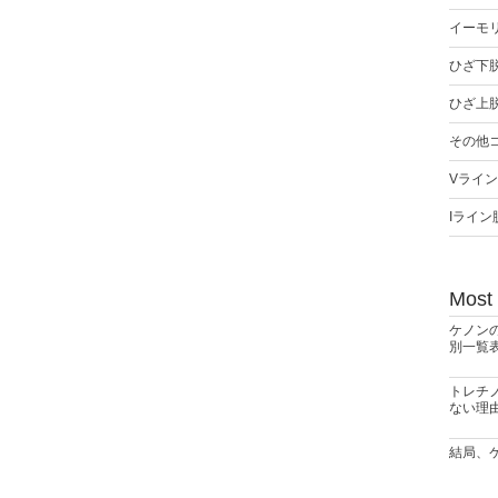
イーモ
ひざ下
ひざ上
その他
Vライ
Iライン
Most
ケノン
別一覧
トレチ
ない理
結局、