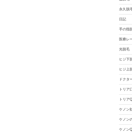
永久脱
日記
手の指
医療レ
光脱毛
ヒジ下
ヒジ上
ドクタ
トリア
トリアQ
ケノン
ケノン
ケノンQ