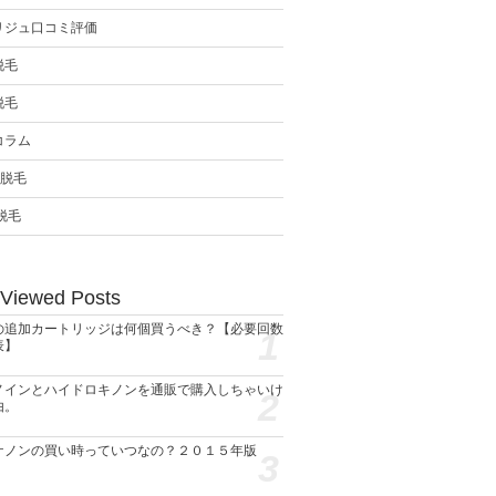
リジュ口コミ評価
脱毛
脱毛
コラム
ン脱毛
脱毛
 Viewed Posts
の追加カートリッジは何個買うべき？【必要回数
1
表】
ノインとハイドロキノンを通販で購入しちゃいけ
2
由。
ケノンの買い時っていつなの？２０１５年版
3