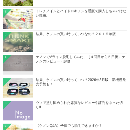
トレチノインとハイドロキノンを通販で購入しちゃいけな
2
い理由。
結局、ケノンの買い時っていつなの？２０１５年版
3
ケノンでVライン脱毛してみた。（４回目から５日後）ケ
4
ノンのレビュー・評価
結局、ケノンの買い時っていつ？2026年8月版 新機種発
5
売予想も！
ウソで塗り固められた悪質なレビューや評判をぶった切
6
り!!
【ケノンQ&A】子供でも脱毛できますか？
7