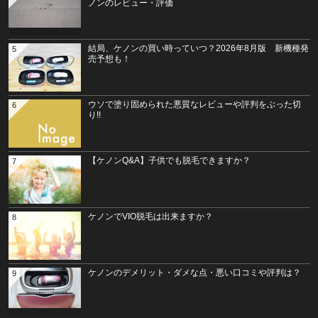
ノンのレビュー・評価
結局、ケノンの買い時っていつ？2026年8月版 新機種発
5
売予想も！
ウソで塗り固められた悪質なレビューや評判をぶった切
6
り!!
【ケノンQ&A】子供でも脱毛できますか？
7
ケノンでVIO脱毛は出来ますか？
8
ケノンのデメリット・ダメな点・悪い口コミや評判は？
9