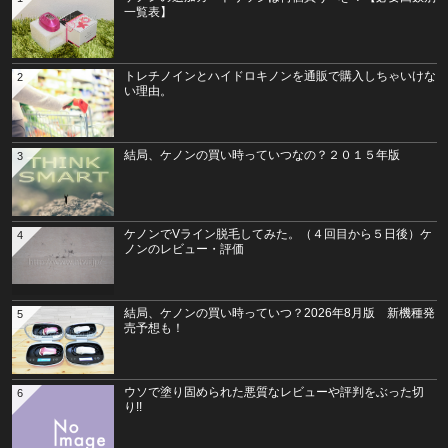
一覧表】
トレチノインとハイドロキノンを通販で購入しちゃいけな
2
い理由。
結局、ケノンの買い時っていつなの？２０１５年版
3
ケノンでVライン脱毛してみた。（４回目から５日後）ケ
4
ノンのレビュー・評価
結局、ケノンの買い時っていつ？2026年8月版 新機種発
5
売予想も！
ウソで塗り固められた悪質なレビューや評判をぶった切
6
り!!