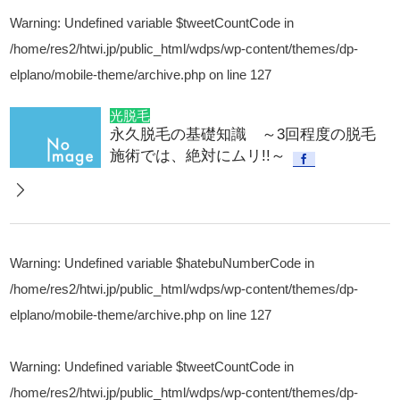
Warning
: Undefined variable $tweetCountCode in
/home/res2/htwi.jp/public_html/wdps/wp-content/themes/dp-
elplano/mobile-theme/archive.php
on line
127
光脱毛
永久脱毛の基礎知識 ～3回程度の脱毛
施術では、絶対にムリ!!～
Warning
: Undefined variable $hatebuNumberCode in
/home/res2/htwi.jp/public_html/wdps/wp-content/themes/dp-
elplano/mobile-theme/archive.php
on line
127
Warning
: Undefined variable $tweetCountCode in
/home/res2/htwi.jp/public_html/wdps/wp-content/themes/dp-