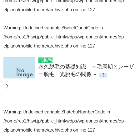
/home/res2/htwi.jp/public_html/wdps/wp-content/themes/dp-
elplano/mobile-theme/archive.php
on line
127
Warning
: Undefined variable $tweetCountCode in
/home/res2/htwi.jp/public_html/wdps/wp-content/themes/dp-
elplano/mobile-theme/archive.php
on line
127
光脱毛
永久脱毛の基礎知識 ～毛周期とレーザ
ー脱毛・光脱毛の関係～
Warning
: Undefined variable $hatebuNumberCode in
/home/res2/htwi.jp/public_html/wdps/wp-content/themes/dp-
elplano/mobile-theme/archive.php
on line
127