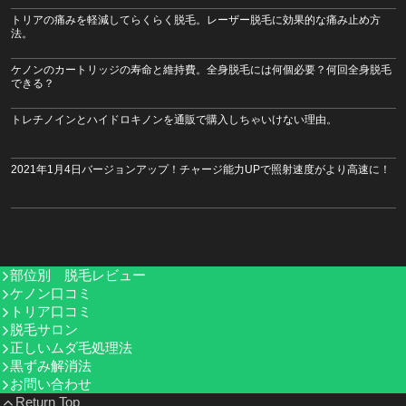
トリアの痛みを軽減してらくらく脱毛。レーザー脱毛に効果的な痛み止め方
法。
ケノンのカートリッジの寿命と維持費。全身脱毛には何個必要？何回全身脱毛
できる？
トレチノインとハイドロキノンを通販で購入しちゃいけない理由。
2021年1月4日バージョンアップ！チャージ能力UPで照射速度がより高速に！
部位別 脱毛レビュー
ケノン口コミ
トリア口コミ
脱毛サロン
正しいムダ毛処理法
黒ずみ解消法
お問い合わせ
Return Top