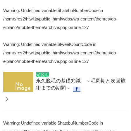
Warning
: Undefined variable $hatebuNumberCode in
/home/res2/htwi.jp/public_html/wdps/wp-content/themes/dp-
elplano/mobile-theme/archive.php
on line
127
Warning
: Undefined variable $tweetCountCode in
/home/res2/htwi.jp/public_html/wdps/wp-content/themes/dp-
elplano/mobile-theme/archive.php
on line
127
光脱毛
永久脱毛の基礎知識 ～毛周期と次回施
術までの期間～
Warning
: Undefined variable $hatebuNumberCode in