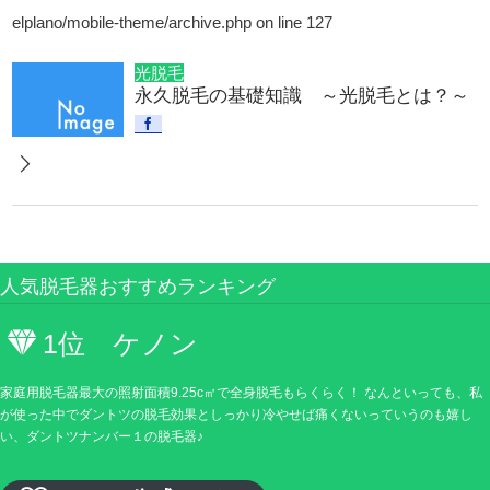
elplano/mobile-theme/archive.php
on line
127
光脱毛
永久脱毛の基礎知識 ～光脱毛とは？～
人気脱毛器おすすめランキング
1位 ケノン
家庭用脱毛器最大の照射面積9.25c㎡で全身脱毛もらくらく！ なんといっても、私
が使った中でダントツの脱毛効果としっかり冷やせば痛くないっていうのも嬉し
い、ダントツナンバー１の脱毛器♪