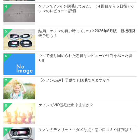
ケノンでVライン脱毛してみた。（４回目から５日後）ケ
4
ノンのレビュー・評価
結局、ケノンの買い時っていつ？2026年8月版 新機種発
5
売予想も！
ウソで塗り固められた悪質なレビューや評判をぶった切
6
り!!
【ケノンQ&A】子供でも脱毛できますか？
7
ケノンでVIO脱毛は出来ますか？
8
ケノンのデメリット・ダメな点・悪い口コミや評判は？
9