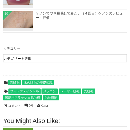
ケノンでワキ脱毛してみた。（４回目）ケノンのレビュ
10
ー・評価
カテゴリー
光脱毛
永久脱毛の基礎知識
フォトフェイシャル
メラニン
レーザー脱毛
光脱毛
家庭用フラッシュ脱毛機
毛母細胞
コメント
0件
Kana
You Might Also Like: