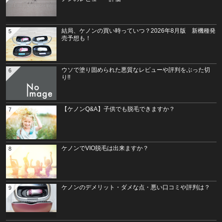
結局、ケノンの買い時っていつ？2026年8月版 新機種発
5
売予想も！
ウソで塗り固められた悪質なレビューや評判をぶった切
6
り!!
【ケノンQ&A】子供でも脱毛できますか？
7
ケノンでVIO脱毛は出来ますか？
8
ケノンのデメリット・ダメな点・悪い口コミや評判は？
9