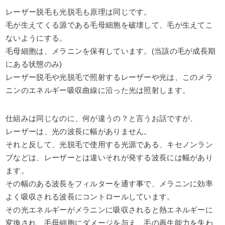
レーザー脱毛も光脱毛も原理は同じです。
毛が生えてくる源である毛母細胞を破壊して、毛が生えてこ
ないようにする。
毛母細胞は、メラニンを保有しています。(当該の毛が成長期
にある状態のみ)
レーザー脱毛や光脱毛で照射するレーザーや光は、このメラ
ニンのエネルギー吸収曲線に沿った光は照射します。
仕組みは同じなのに、何が違うの？と言うお話ですが、
レーザーは、光の波長に幅がありません。
それと反して、光脱毛で使用する光源である、キセノンラン
プなどは、レーザーとは違いそれが発する波長には幅があり
ます。
その幅のある波長をフィルターを通す事で、メラニンに効率
よく吸収される波長にコントロールしています。
その光エネルギーがメラニンに吸収されると熱エネルギーに
変換され、毛母細胞にダメージを与え、毛の再生能力を失わ