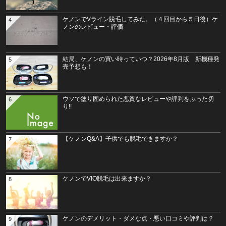
ケノンでVライン脱毛してみた。（４回目から５日後）ケ
4
ノンのレビュー・評価
結局、ケノンの買い時っていつ？2026年8月版 新機種発
5
売予想も！
ウソで塗り固められた悪質なレビューや評判をぶった切
6
り!!
【ケノンQ&A】子供でも脱毛できますか？
7
ケノンでVIO脱毛は出来ますか？
8
ケノンのデメリット・ダメな点・悪い口コミや評判は？
9