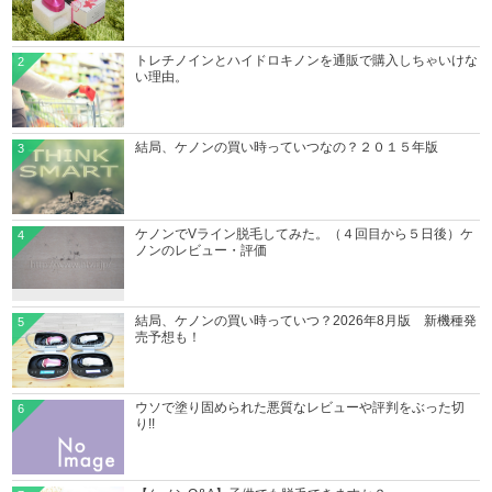
トレチノインとハイドロキノンを通販で購入しちゃいけな
2
い理由。
結局、ケノンの買い時っていつなの？２０１５年版
3
ケノンでVライン脱毛してみた。（４回目から５日後）ケ
4
ノンのレビュー・評価
結局、ケノンの買い時っていつ？2026年8月版 新機種発
5
売予想も！
ウソで塗り固められた悪質なレビューや評判をぶった切
6
り!!