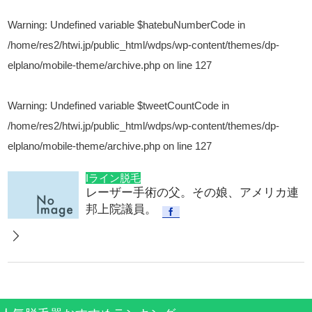
Warning
: Undefined variable $hatebuNumberCode in
/home/res2/htwi.jp/public_html/wdps/wp-content/themes/dp-
elplano/mobile-theme/archive.php
on line
127
Warning
: Undefined variable $tweetCountCode in
/home/res2/htwi.jp/public_html/wdps/wp-content/themes/dp-
elplano/mobile-theme/archive.php
on line
127
Iライン脱毛
レーザー手術の父。その娘、アメリカ連
邦上院議員。