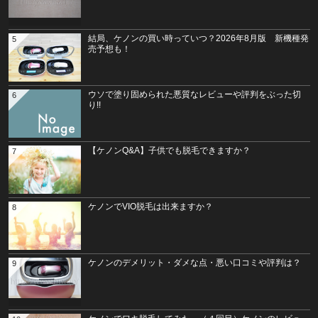
結局、ケノンの買い時っていつ？2026年8月版 新機種発
5
売予想も！
ウソで塗り固められた悪質なレビューや評判をぶった切
6
り!!
【ケノンQ&A】子供でも脱毛できますか？
7
ケノンでVIO脱毛は出来ますか？
8
ケノンのデメリット・ダメな点・悪い口コミや評判は？
9