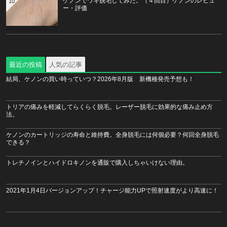
ケノンでワキ脱毛してみた。（４回目）ケノンのレビュ
10
ー・評価
最近の投稿
人気の記事
結局、ケノンの買い時っていつ？2026年8月版 新機種発売予想も！
トリアの痛みを軽減してらくらく脱毛。レーザー脱毛に効果的な痛み止め方
法。
ケノンのカートリッジの寿命と維持費。全身脱毛には何個必要？何回全身脱毛
できる？
トレチノインとハイドロキノンを通販で購入しちゃいけない理由。
2021年1月4日バージョンアップ！チャージ能力UPで照射速度がより高速に！