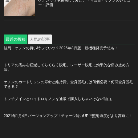
ケノンでワキ脱毛してみた。（４回目）ケノンのレビュ
10
ー・評価
最近の投稿
人気の記事
結局、ケノンの買い時っていつ？2026年8月版 新機種発売予想も！
トリアの痛みを軽減してらくらく脱毛。レーザー脱毛に効果的な痛み止め方
法。
ケノンのカートリッジの寿命と維持費。全身脱毛には何個必要？何回全身脱毛
できる？
トレチノインとハイドロキノンを通販で購入しちゃいけない理由。
2021年1月4日バージョンアップ！チャージ能力UPで照射速度がより高速に！