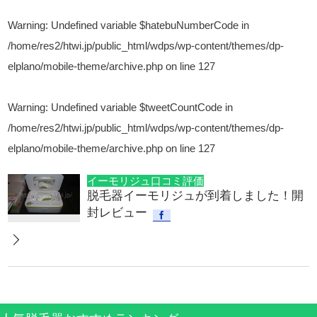
Warning
: Undefined variable $hatebuNumberCode in
/home/res2/htwi.jp/public_html/wdps/wp-content/themes/dp-
elplano/mobile-theme/archive.php
on line
127
Warning
: Undefined variable $tweetCountCode in
/home/res2/htwi.jp/public_html/wdps/wp-content/themes/dp-
elplano/mobile-theme/archive.php
on line
127
イーモリジュ口コミ評価
脱毛器イーモリジュが到着しました！開
封レビュー