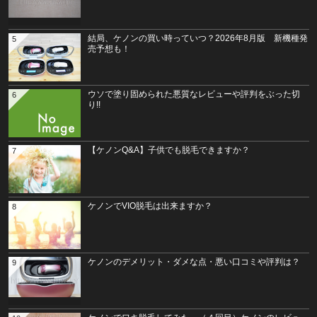
結局、ケノンの買い時っていつ？2026年8月版 新機種発
5
売予想も！
ウソで塗り固められた悪質なレビューや評判をぶった切
6
り!!
【ケノンQ&A】子供でも脱毛できますか？
7
ケノンでVIO脱毛は出来ますか？
8
ケノンのデメリット・ダメな点・悪い口コミや評判は？
9