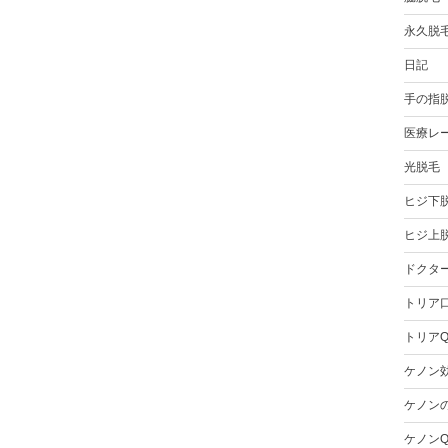
永久脱
日記
手の指
医療レ
光脱毛
ヒジ下
ヒジ上
ドクタ
トリア
トリアQ
ケノン
ケノン
ケノンQ