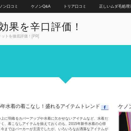
ノン口コミ
ケノンQ&A
トリア口コミ
正しいムダ毛処理
効果を辛口評価！
トを徹底評価！[PR]
15年水着の着こなし！盛れるアイテムトレンド
ケノ
の上に羽織るカバーアップや水着に欠かせないアイテムなど、水着だ
なく、着こなしアイテムを揃えておくのも、2015年新作水着の心得
。今まではパーカーが主流でしたが、いろいろなお洒落なアイテムが