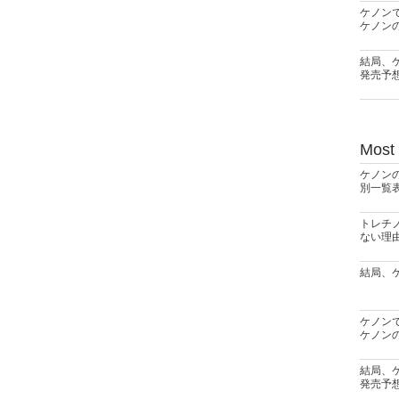
ケノン
ケノン
結局、
発売予
Most
ケノン
別一覧
トレチ
ない理
結局、
ケノン
ケノン
結局、
発売予