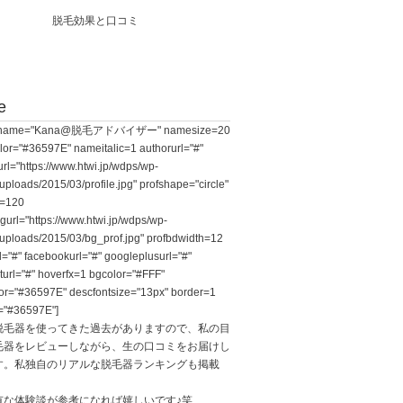
脱毛効果と口コミ
e
le name="Kana@脱毛アドバイザー" namesize=20
or="#36597E" nameitalic=1 authorurl="#"
rl="https://www.htwi.jp/wdps/wp-
uploads/2015/03/profile.jpg" profshape="circle"
e=120
gurl="https://www.htwi.jp/wdps/wp-
/uploads/2015/03/bg_prof.jpg" profbdwidth=12
rl="#" facebookurl="#" googleplusurl="#"
sturl="#" hoverfx=1 bgcolor="#FFF"
or="#36597E" descfontsize="13px" border=1
="#36597E"]
脱毛器を使ってきた過去がありますので、私の目
毛器をレビューしながら、生の口コミをお届けし
す。私独自のリアルな脱毛器ランキングも掲載
有な体験談が参考になれば嬉しいです♪笑