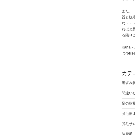
また、
器と脱
な・・
ればと
る限り
Kana
[/profile]
カテ
黒ずみ
間違い
足の指
脱毛器
脱毛サ
脇脱毛