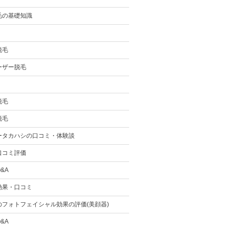
毛の基礎知識
脱毛
ーザー脱毛
脱毛
脱毛
ータカハシの口コミ・体験談
口コミ評価
&A
効果・口コミ
のフォトフェイシャル効果の評価(美顔器)
&A