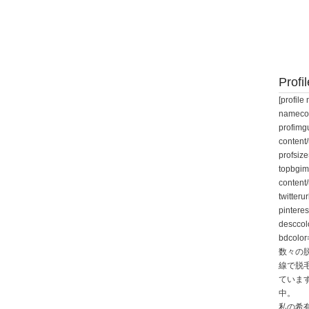
Profil
[profi
namecol
profimgu
content/
profsiz
topbgim
content
twitteru
pintere
desccol
bdcolor
数々の
線で脱
ていま
中。
私の希