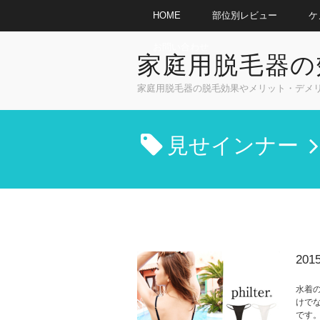
HOME
部位別レビュー
ケ
お問い合わせ
家庭用脱毛器の
家庭用脱毛器の脱毛効果やメリット・デメリッ
見せインナー
20
水着
けで
です