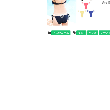
続々登
その他コラム
ゆるT
パレオ
レース