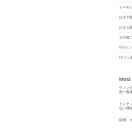
イーモ
ひざ下
ひざ上
その他
Vライ
Iライン
Most
ケノン
別一覧
トレチ
ない理
結局、