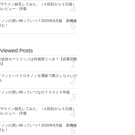
でVライン脱毛してみた。（４回目から５日後）
4
のレビュー・評価
ケノンの買い時っていつ？2026年8月版 新機種
5
想も！
 Viewed Posts
の追加カートリッジは何個買うべき？【必要回数
1
表】
ノインとハイドロキノンを通販で購入しちゃいけ
2
由。
ケノンの買い時っていつなの？２０１５年版
3
でVライン脱毛してみた。（４回目から５日後）
4
のレビュー・評価
ケノンの買い時っていつ？2026年8月版 新機種
5
想も！