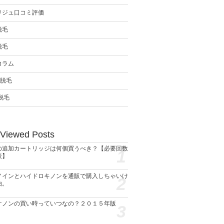
リジュ口コミ評価
脱毛
脱毛
コラム
ン脱毛
脱毛
 Viewed Posts
の追加カートリッジは何個買うべき？【必要回数
1
表】
ノインとハイドロキノンを通販で購入しちゃいけ
2
由。
ケノンの買い時っていつなの？２０１５年版
3