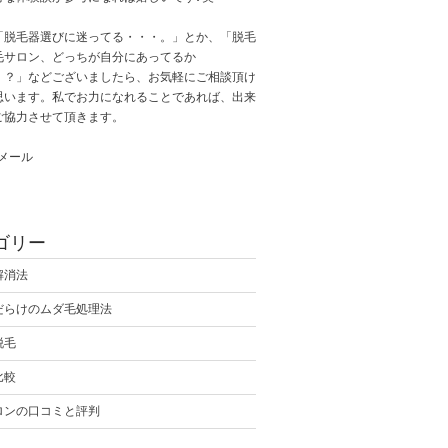
「脱毛器選びに迷ってる・・・。」とか、「脱毛
毛サロン、どっちが自分にあってるか
・？」などございましたら、お気軽にご相談頂け
思います。私でお力になれることであれば、出来
ご協力させて頂きます。
へメール
ゴリー
解消法
だらけのムダ毛処理法
脱毛
比較
ロンの口コミと評判