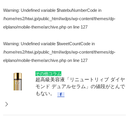
Warning
: Undefined variable $hatebuNumberCode in
/home/res2/htwi.jp/public_html/wdps/wp-content/themes/dp-
elplano/mobile-theme/archive.php
on line
127
Warning
: Undefined variable $tweetCountCode in
/home/res2/htwi.jp/public_html/wdps/wp-content/themes/dp-
elplano/mobile-theme/archive.php
on line
127
その他コラム
超高級美容液「リニュートリィブ ダイヤ
モンド デュアルセラム」の値段がとんで
もない。