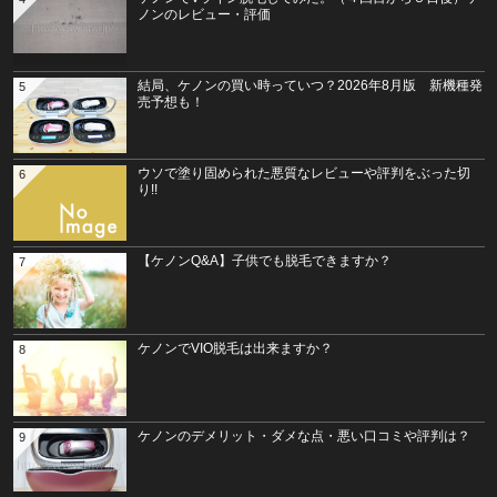
ノンのレビュー・評価
結局、ケノンの買い時っていつ？2026年8月版 新機種発
5
売予想も！
ウソで塗り固められた悪質なレビューや評判をぶった切
6
り!!
【ケノンQ&A】子供でも脱毛できますか？
7
ケノンでVIO脱毛は出来ますか？
8
ケノンのデメリット・ダメな点・悪い口コミや評判は？
9