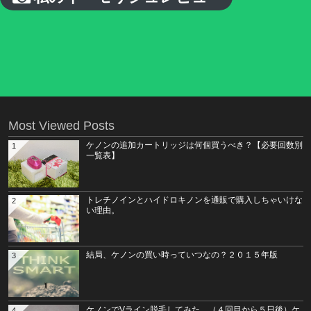
Most Viewed Posts
ケノンの追加カートリッジは何個買うべき？【必要回数別
1
一覧表】
トレチノインとハイドロキノンを通販で購入しちゃいけな
2
い理由。
結局、ケノンの買い時っていつなの？２０１５年版
3
ケノンでVライン脱毛してみた。（４回目から５日後）ケ
4