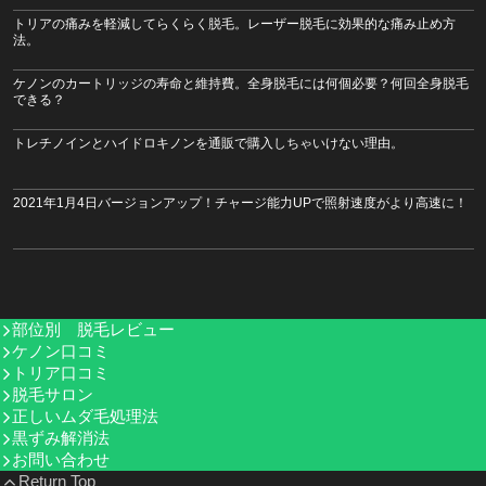
トリアの痛みを軽減してらくらく脱毛。レーザー脱毛に効果的な痛み止め方
法。
ケノンのカートリッジの寿命と維持費。全身脱毛には何個必要？何回全身脱毛
できる？
トレチノインとハイドロキノンを通販で購入しちゃいけない理由。
2021年1月4日バージョンアップ！チャージ能力UPで照射速度がより高速に！
部位別 脱毛レビュー
ケノン口コミ
トリア口コミ
脱毛サロン
正しいムダ毛処理法
黒ずみ解消法
お問い合わせ
Return Top