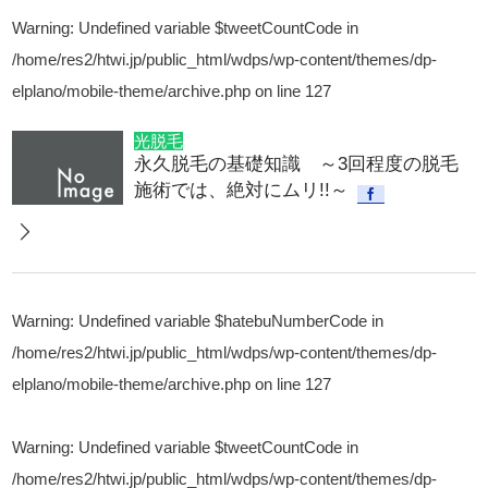
Warning
: Undefined variable $tweetCountCode in
/home/res2/htwi.jp/public_html/wdps/wp-content/themes/dp-
elplano/mobile-theme/archive.php
on line
127
光脱毛
永久脱毛の基礎知識 ～3回程度の脱毛
施術では、絶対にムリ!!～
Warning
: Undefined variable $hatebuNumberCode in
/home/res2/htwi.jp/public_html/wdps/wp-content/themes/dp-
elplano/mobile-theme/archive.php
on line
127
Warning
: Undefined variable $tweetCountCode in
/home/res2/htwi.jp/public_html/wdps/wp-content/themes/dp-