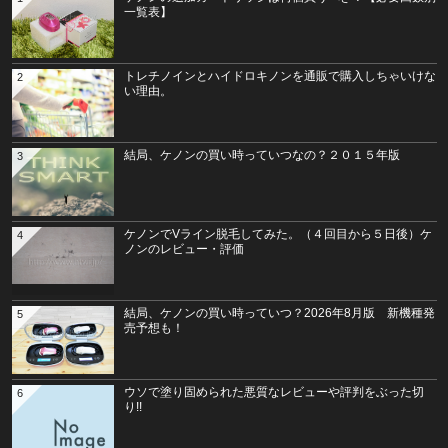
一覧表】
トレチノインとハイドロキノンを通販で購入しちゃいけな
2
い理由。
結局、ケノンの買い時っていつなの？２０１５年版
3
ケノンでVライン脱毛してみた。（４回目から５日後）ケ
4
ノンのレビュー・評価
結局、ケノンの買い時っていつ？2026年8月版 新機種発
5
売予想も！
ウソで塗り固められた悪質なレビューや評判をぶった切
6
り!!