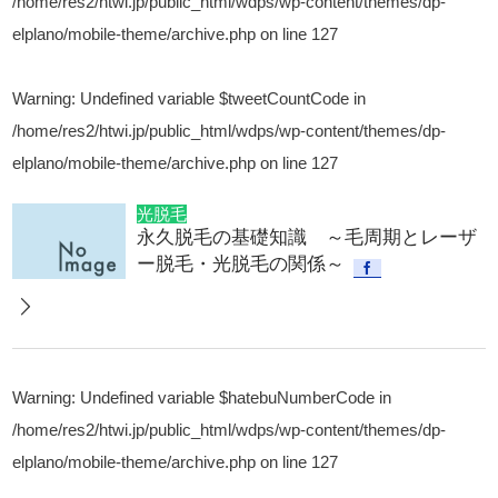
/home/res2/htwi.jp/public_html/wdps/wp-content/themes/dp-
elplano/mobile-theme/archive.php
on line
127
Warning
: Undefined variable $tweetCountCode in
/home/res2/htwi.jp/public_html/wdps/wp-content/themes/dp-
elplano/mobile-theme/archive.php
on line
127
光脱毛
永久脱毛の基礎知識 ～毛周期とレーザ
ー脱毛・光脱毛の関係～
Warning
: Undefined variable $hatebuNumberCode in
/home/res2/htwi.jp/public_html/wdps/wp-content/themes/dp-
elplano/mobile-theme/archive.php
on line
127