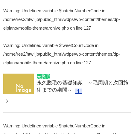
Warning
: Undefined variable $hatebuNumberCode in
/home/res2/htwi.jp/public_html/wdps/wp-content/themes/dp-
elplano/mobile-theme/archive.php
on line
127
Warning
: Undefined variable $tweetCountCode in
/home/res2/htwi.jp/public_html/wdps/wp-content/themes/dp-
elplano/mobile-theme/archive.php
on line
127
光脱毛
永久脱毛の基礎知識 ～毛周期と次回施
術までの期間～
Warning
: Undefined variable $hatebuNumberCode in