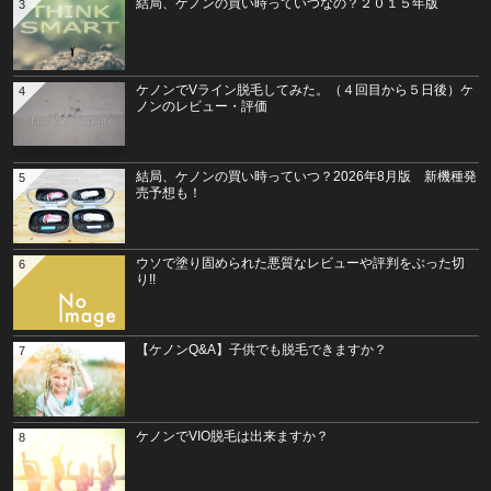
結局、ケノンの買い時っていつなの？２０１５年版
3
ケノンでVライン脱毛してみた。（４回目から５日後）ケ
4
ノンのレビュー・評価
結局、ケノンの買い時っていつ？2026年8月版 新機種発
5
売予想も！
ウソで塗り固められた悪質なレビューや評判をぶった切
6
り!!
【ケノンQ&A】子供でも脱毛できますか？
7
ケノンでVIO脱毛は出来ますか？
8