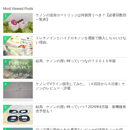
Most Viewed Posts
ケノンの追加カートリッジは何個買うべき？【必要回数別
1
一覧表】
トレチノインとハイドロキノンを通販で購入しちゃいけな
2
い理由。
結局、ケノンの買い時っていつなの？２０１５年版
3
ケノンでVライン脱毛してみた。（４回目から５日後）ケ
4
ノンのレビュー・評価
結局、ケノンの買い時っていつ？2026年8月版 新機種発
5
売予想も！
ウソで塗り固められた悪質なレビューや評判をぶった切