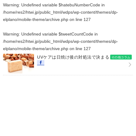
Warning
: Undefined variable $hatebuNumberCode in
/home/res2/htwi.jp/public_html/wdps/wp-content/themes/dp-
elplano/mobile-theme/archive.php
on line
127
Warning
: Undefined variable $tweetCountCode in
/home/res2/htwi.jp/public_html/wdps/wp-content/themes/dp-
elplano/mobile-theme/archive.php
on line
127
UVケアは日焼け後の対処法で決まる
その他コラム