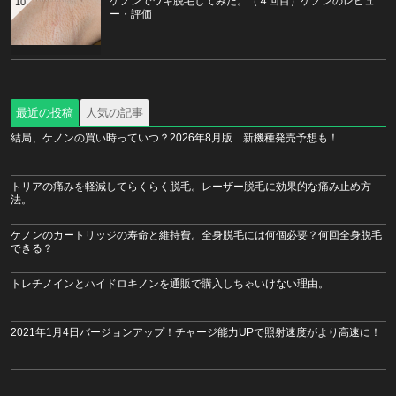
ケノンでワキ脱毛してみた。（４回目）ケノンのレビュ
10
ー・評価
最近の投稿
人気の記事
結局、ケノンの買い時っていつ？2026年8月版 新機種発売予想も！
トリアの痛みを軽減してらくらく脱毛。レーザー脱毛に効果的な痛み止め方
法。
ケノンのカートリッジの寿命と維持費。全身脱毛には何個必要？何回全身脱毛
できる？
トレチノインとハイドロキノンを通販で購入しちゃいけない理由。
2021年1月4日バージョンアップ！チャージ能力UPで照射速度がより高速に！