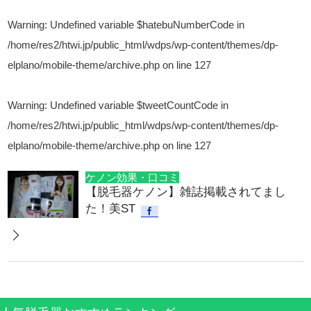
Warning
: Undefined variable $hatebuNumberCode in
/home/res2/htwi.jp/public_html/wdps/wp-content/themes/dp-
elplano/mobile-theme/archive.php
on line
127
Warning
: Undefined variable $tweetCountCode in
/home/res2/htwi.jp/public_html/wdps/wp-content/themes/dp-
elplano/mobile-theme/archive.php
on line
127
ケノン効果・口コミ
【脱毛器ケノン】雑誌掲載されてまし
た！美ST