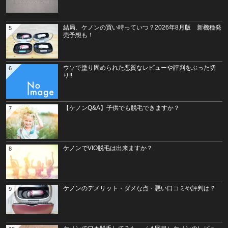
結局、ケノンの買い時っていつ？2026年8月版 新機種発
5
売予想も！
ウソで塗り固められた悪質なレビューや評判をぶった切
6
り!!
【ケノンQ&A】子供でも脱毛できますか？
7
ケノンでVIO脱毛は出来ますか？
8
ケノンのデメリット・ダメな点・悪い口コミや評判は？
9