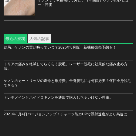
ケノンでワキ脱毛してみた。（４回目）ケノンのレビュ
10
ー・評価
最近の投稿
人気の記事
結局、ケノンの買い時っていつ？2026年8月版 新機種発売予想も！
トリアの痛みを軽減してらくらく脱毛。レーザー脱毛に効果的な痛み止め方
法。
ケノンのカートリッジの寿命と維持費。全身脱毛には何個必要？何回全身脱毛
できる？
トレチノインとハイドロキノンを通販で購入しちゃいけない理由。
2021年1月4日バージョンアップ！チャージ能力UPで照射速度がより高速に！