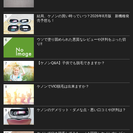
結局、ケノンの買い時っていつ？2026年8月版 新機種発
5
売予想も！
ウソで塗り固められた悪質なレビューや評判をぶった切
6
り!!
【ケノンQ&A】子供でも脱毛できますか？
7
ケノンでVIO脱毛は出来ますか？
8
ケノンのデメリット・ダメな点・悪い口コミや評判は？
9