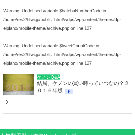
Warning
: Undefined variable $hatebuNumberCode in
/home/res2/htwi.jp/public_html/wdps/wp-content/themes/dp-
elplano/mobile-theme/archive.php
on line
127
Warning
: Undefined variable $tweetCountCode in
/home/res2/htwi.jp/public_html/wdps/wp-content/themes/dp-
elplano/mobile-theme/archive.php
on line
127
ケノンQ&A
結局、ケノンの買い時っていつなの？２
０１６年版