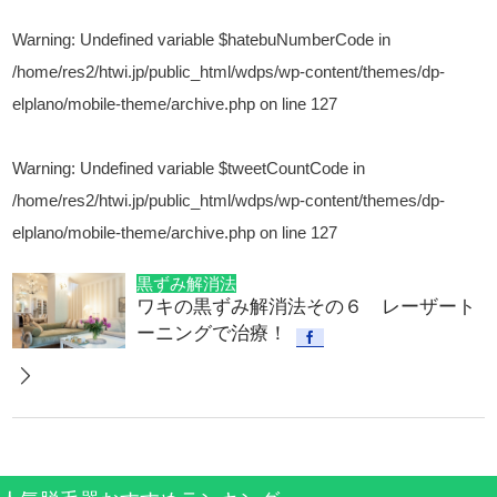
Warning
: Undefined variable $hatebuNumberCode in
/home/res2/htwi.jp/public_html/wdps/wp-content/themes/dp-
elplano/mobile-theme/archive.php
on line
127
Warning
: Undefined variable $tweetCountCode in
/home/res2/htwi.jp/public_html/wdps/wp-content/themes/dp-
elplano/mobile-theme/archive.php
on line
127
黒ずみ解消法
ワキの黒ずみ解消法その６ レーザート
ーニングで治療！