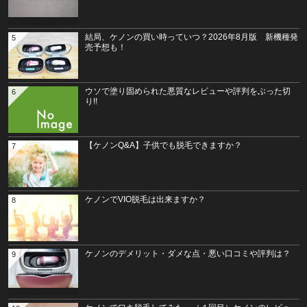
結局、ケノンの買い時っていつ？2026年8月版 新機種発
5
売予想も！
ウソで塗り固められた悪質なレビューや評判をぶった切
6
り!!
【ケノンQ&A】子供でも脱毛できますか？
7
ケノンでVIO脱毛は出来ますか？
8
ケノンのデメリット・ダメな点・悪い口コミや評判は？
9