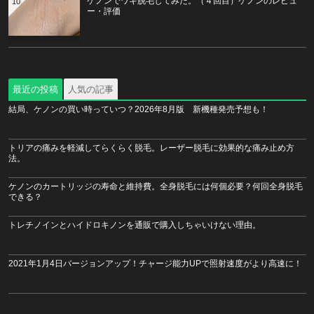
ケノンでワキ脱毛してみた。（４回目）ケノンのレビュ
10
ー・評価
最近の投稿
人気の記事
結局、ケノンの買い時っていつ？2026年8月版 新機種発売予想も！
トリアの痛みを軽減してらくらく脱毛。レーザー脱毛に効果的な痛み止め方
法。
ケノンのカートリッジの寿命と維持費。全身脱毛には何個必要？何回全身脱毛
できる？
トレチノインとハイドロキノンを通販で購入しちゃいけない理由。
2021年1月4日バージョンアップ！チャージ能力UPで照射速度がより高速に！