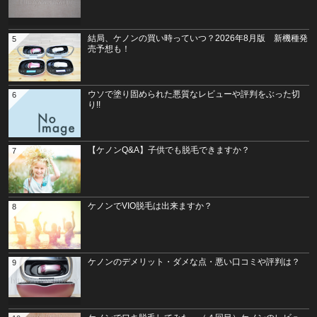
結局、ケノンの買い時っていつ？2026年8月版 新機種発
5
売予想も！
ウソで塗り固められた悪質なレビューや評判をぶった切
6
り!!
【ケノンQ&A】子供でも脱毛できますか？
7
ケノンでVIO脱毛は出来ますか？
8
ケノンのデメリット・ダメな点・悪い口コミや評判は？
9