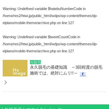
Warning
: Undefined variable $hatebuNumberCode in
/home/res2/htwi.jp/public_html/wdps/wp-content/themes/dp-
elplano/mobile-theme/archive.php
on line
127
Warning
: Undefined variable $tweetCountCode in
/home/res2/htwi.jp/public_html/wdps/wp-content/themes/dp-
elplano/mobile-theme/archive.php
on line
127
光脱毛
永久脱毛の基礎知識 ～3回程度の脱毛
施術では、絶対にムリ!!～