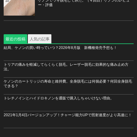
ケノンでワキ脱毛してみた。（４回目）ケノンのレビュ
10
ー・評価
最近の投稿
人気の記事
結局、ケノンの買い時っていつ？2026年8月版 新機種発売予想も！
トリアの痛みを軽減してらくらく脱毛。レーザー脱毛に効果的な痛み止め方
法。
ケノンのカートリッジの寿命と維持費。全身脱毛には何個必要？何回全身脱毛
できる？
トレチノインとハイドロキノンを通販で購入しちゃいけない理由。
2021年1月4日バージョンアップ！チャージ能力UPで照射速度がより高速に！