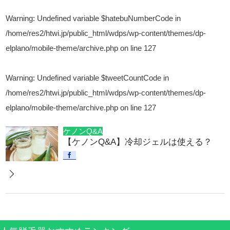
Warning
: Undefined variable $hatebuNumberCode in
/home/res2/htwi.jp/public_html/wdps/wp-content/themes/dp-
elplano/mobile-theme/archive.php
on line
127
Warning
: Undefined variable $tweetCountCode in
/home/res2/htwi.jp/public_html/wdps/wp-content/themes/dp-
elplano/mobile-theme/archive.php
on line
127
ケノンQ&A
【ケノンQ&A】冷却ジェルは使える？