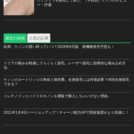
ケノンでワキ脱毛してみた。（４回目）ケノンのレビュ
10
ー・評価
最近の投稿
人気の記事
結局、ケノンの買い時っていつ？2026年8月版 新機種発売予想も！
トリアの痛みを軽減してらくらく脱毛。レーザー脱毛に効果的な痛み止め方
法。
ケノンのカートリッジの寿命と維持費。全身脱毛には何個必要？何回全身脱毛
できる？
トレチノインとハイドロキノンを通販で購入しちゃいけない理由。
2021年1月4日バージョンアップ！チャージ能力UPで照射速度がより高速に！