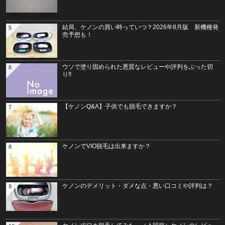
結局、ケノンの買い時っていつ？2026年8月版 新機種発
5
売予想も！
ウソで塗り固められた悪質なレビューや評判をぶった切
6
り!!
【ケノンQ&A】子供でも脱毛できますか？
7
ケノンでVIO脱毛は出来ますか？
8
ケノンのデメリット・ダメな点・悪い口コミや評判は？
9