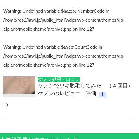
Warning
: Undefined variable $hatebuNumberCode in
/home/res2/htwi.jp/public_html/wdps/wp-content/themes/dp-
elplano/mobile-theme/archive.php
on line
127
Warning
: Undefined variable $tweetCountCode in
/home/res2/htwi.jp/public_html/wdps/wp-content/themes/dp-
elplano/mobile-theme/archive.php
on line
127
ケノン効果・口コミ
ケノンでワキ脱毛してみた。（４回目）
ケノンのレビュー・評価