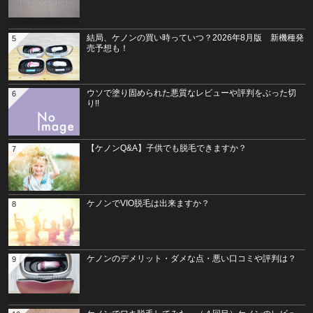
結局、ケノンの買い時っていつ？2026年8月版 新機種発
5
売予想も！
ウソで塗り固められた悪質なレビューや評判をぶった切
6
り!!
【ケノンQ&A】子供でも脱毛できますか？
7
ケノンでVIO脱毛は出来ますか？
8
ケノンのデメリット・ダメな点・悪い口コミや評判は？
9