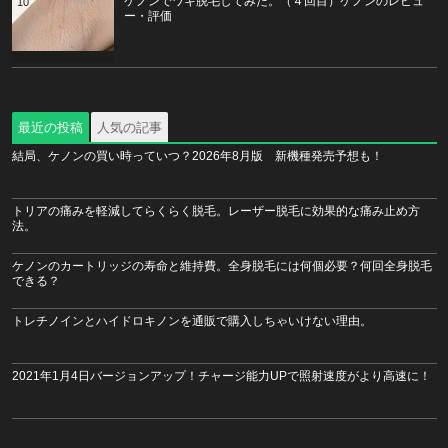
ケノンでワキ脱毛してみた。（４回目）ケノンのレビュ
10
ー・評価
最近の投稿
人気の記事
結局、ケノンの買い時っていつ？2026年8月版 新機種発売予想も！
トリアの痛みを軽減してらくらく脱毛。レーザー脱毛に効果的な痛み止め方
法。
ケノンのカートリッジの寿命と維持費。全身脱毛には何個必要？何回全身脱毛
できる？
トレチノインとハイドロキノンを通販で購入しちゃいけない理由。
2021年1月4日バージョンアップ！チャージ能力UPで照射速度がより高速に！