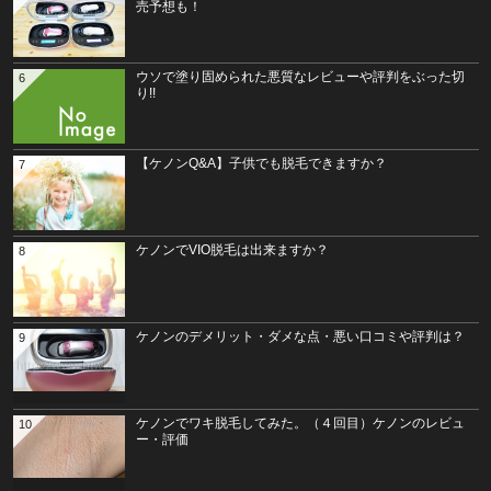
売予想も！
ウソで塗り固められた悪質なレビューや評判をぶった切
6
り!!
【ケノンQ&A】子供でも脱毛できますか？
7
ケノンでVIO脱毛は出来ますか？
8
ケノンのデメリット・ダメな点・悪い口コミや評判は？
9
ケノンでワキ脱毛してみた。（４回目）ケノンのレビュ
10
ー・評価