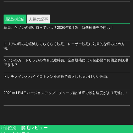
最近の投稿
人気の記事
結局、ケノンの買い時っていつ？2026年8月版 新機種発売予想も！
トリアの痛みを軽減してらくらく脱毛。レーザー脱毛に効果的な痛み止め方
法。
ケノンのカートリッジの寿命と維持費。全身脱毛には何個必要？何回全身脱毛
できる？
トレチノインとハイドロキノンを通販で購入しちゃいけない理由。
2021年1月4日バージョンアップ！チャージ能力UPで照射速度がより高速に！
部位別 脱毛レビュー