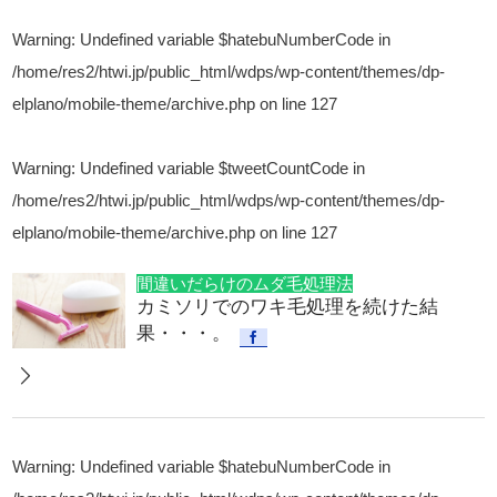
Warning
: Undefined variable $hatebuNumberCode in
/home/res2/htwi.jp/public_html/wdps/wp-content/themes/dp-
elplano/mobile-theme/archive.php
on line
127
Warning
: Undefined variable $tweetCountCode in
/home/res2/htwi.jp/public_html/wdps/wp-content/themes/dp-
elplano/mobile-theme/archive.php
on line
127
間違いだらけのムダ毛処理法
カミソリでのワキ毛処理を続けた結
果・・・。
Warning
: Undefined variable $hatebuNumberCode in