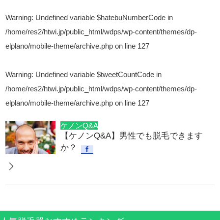
Warning
: Undefined variable $hatebuNumberCode in
/home/res2/htwi.jp/public_html/wdps/wp-content/themes/dp-
elplano/mobile-theme/archive.php
on line
127
Warning
: Undefined variable $tweetCountCode in
/home/res2/htwi.jp/public_html/wdps/wp-content/themes/dp-
elplano/mobile-theme/archive.php
on line
127
ケノンQ&A
【ケノンQ&A】男性でも脱毛できます
か？