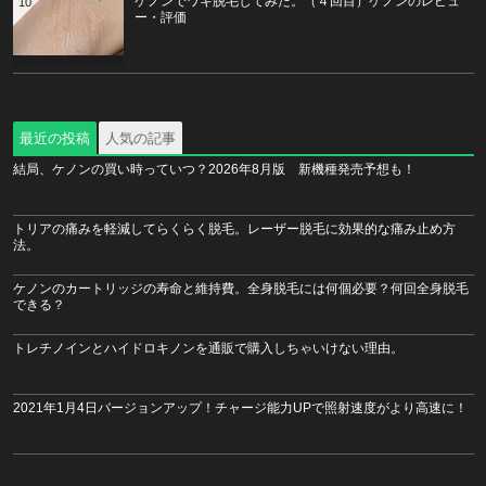
ケノンでワキ脱毛してみた。（４回目）ケノンのレビュ
10
ー・評価
最近の投稿
人気の記事
結局、ケノンの買い時っていつ？2026年8月版 新機種発売予想も！
トリアの痛みを軽減してらくらく脱毛。レーザー脱毛に効果的な痛み止め方
法。
ケノンのカートリッジの寿命と維持費。全身脱毛には何個必要？何回全身脱毛
できる？
トレチノインとハイドロキノンを通販で購入しちゃいけない理由。
2021年1月4日バージョンアップ！チャージ能力UPで照射速度がより高速に！