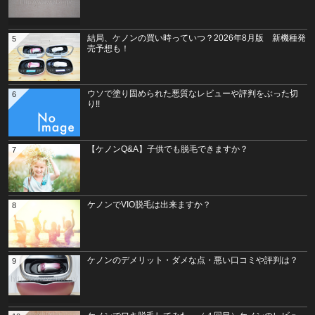
結局、ケノンの買い時っていつ？2026年8月版 新機種発
5
売予想も！
ウソで塗り固められた悪質なレビューや評判をぶった切
6
り!!
【ケノンQ&A】子供でも脱毛できますか？
7
ケノンでVIO脱毛は出来ますか？
8
ケノンのデメリット・ダメな点・悪い口コミや評判は？
9