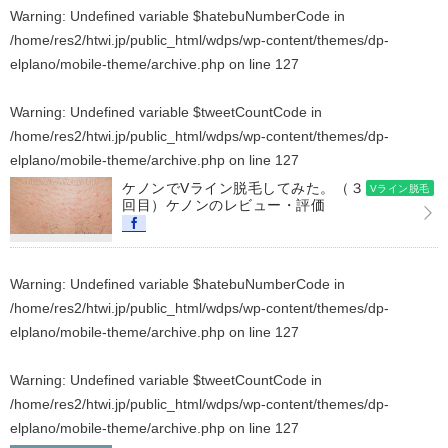
Warning
: Undefined variable $hatebuNumberCode in
/home/res2/htwi.jp/public_html/wdps/wp-content/themes/dp-
elplano/mobile-theme/archive.php
on line
127
Warning
: Undefined variable $tweetCountCode in
/home/res2/htwi.jp/public_html/wdps/wp-content/themes/dp-
elplano/mobile-theme/archive.php
on line
127
ケノンでVライン脱毛してみた。（３
Vライン脱毛
回目）ケノンのレビュー・評価
Warning
: Undefined variable $hatebuNumberCode in
/home/res2/htwi.jp/public_html/wdps/wp-content/themes/dp-
elplano/mobile-theme/archive.php
on line
127
Warning
: Undefined variable $tweetCountCode in
/home/res2/htwi.jp/public_html/wdps/wp-content/themes/dp-
elplano/mobile-theme/archive.php
on line
127