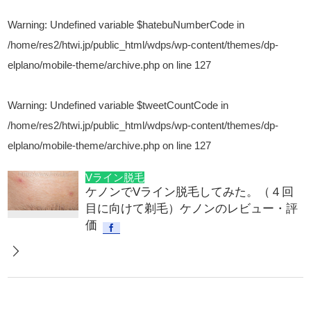
Warning
: Undefined variable $hatebuNumberCode in
/home/res2/htwi.jp/public_html/wdps/wp-content/themes/dp-
elplano/mobile-theme/archive.php
on line
127
Warning
: Undefined variable $tweetCountCode in
/home/res2/htwi.jp/public_html/wdps/wp-content/themes/dp-
elplano/mobile-theme/archive.php
on line
127
Vライン脱毛
ケノンでVライン脱毛してみた。（４回
目に向けて剃毛）ケノンのレビュー・評
価