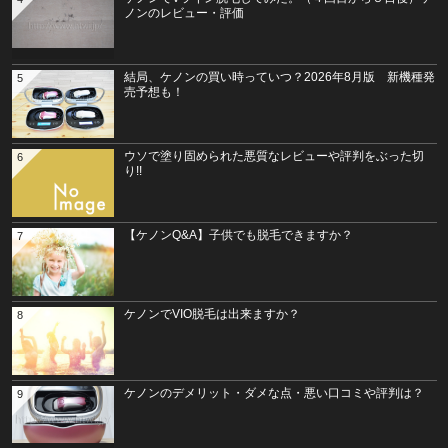
ノンのレビュー・評価
結局、ケノンの買い時っていつ？2026年8月版 新機種発
5
売予想も！
ウソで塗り固められた悪質なレビューや評判をぶった切
6
り!!
【ケノンQ&A】子供でも脱毛できますか？
7
ケノンでVIO脱毛は出来ますか？
8
ケノンのデメリット・ダメな点・悪い口コミや評判は？
9