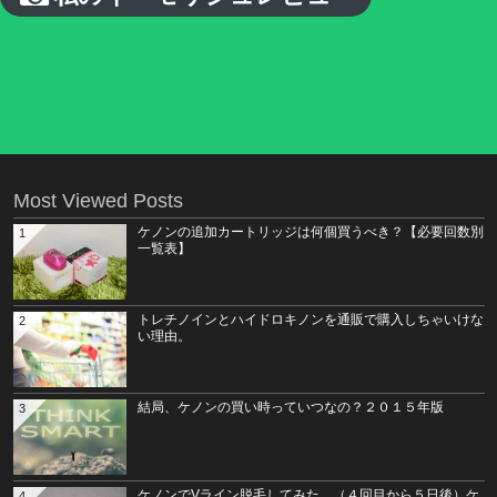
Most Viewed Posts
ケノンの追加カートリッジは何個買うべき？【必要回数別
1
一覧表】
トレチノインとハイドロキノンを通販で購入しちゃいけな
2
い理由。
結局、ケノンの買い時っていつなの？２０１５年版
3
ケノンでVライン脱毛してみた。（４回目から５日後）ケ
4