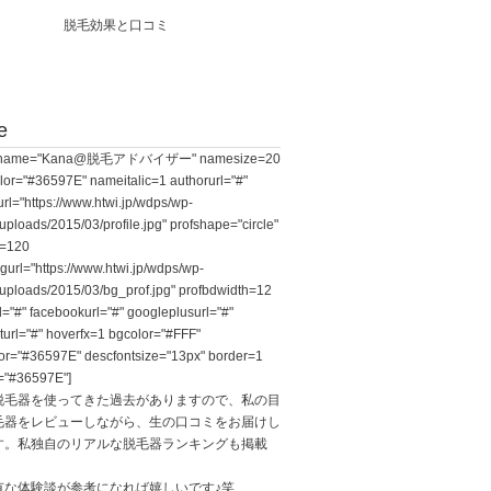
脱毛効果と口コミ
e
le name="Kana@脱毛アドバイザー" namesize=20
or="#36597E" nameitalic=1 authorurl="#"
rl="https://www.htwi.jp/wdps/wp-
uploads/2015/03/profile.jpg" profshape="circle"
e=120
gurl="https://www.htwi.jp/wdps/wp-
/uploads/2015/03/bg_prof.jpg" profbdwidth=12
rl="#" facebookurl="#" googleplusurl="#"
sturl="#" hoverfx=1 bgcolor="#FFF"
or="#36597E" descfontsize="13px" border=1
="#36597E"]
脱毛器を使ってきた過去がありますので、私の目
毛器をレビューしながら、生の口コミをお届けし
す。私独自のリアルな脱毛器ランキングも掲載
有な体験談が参考になれば嬉しいです♪笑