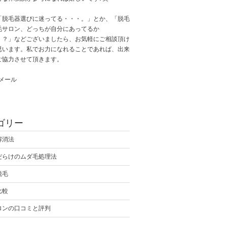
「脱毛器選びに迷ってる・・・。」とか、「脱毛
毛サロン、どっちが自分にあってるか
・？」などございましたら、お気軽にご相談頂け
思います。私でお力になれることであれば、出来
ご協力させて頂きます。
へメール
ゴリー
解消法
だらけのムダ毛処理法
脱毛
比較
ロンの口コミと評判