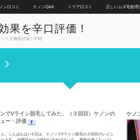
ノン口コミ
ケノンQ&A
トリア口コミ
正しいムダ毛処理
効果を辛口評価！
トを徹底評価！[PR]
ー
ンでVライン脱毛してみた。（３回目）ケノンの
ケノ
ュー・評価
さん、こんばんは♪ 今日は、ケノンでVライン脱毛の３回目のレビュ
なります。 金曜日から小旅行に出かけていて、 更新が遅くなってし