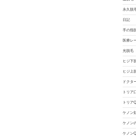
永久脱
日記
手の指
医療レ
光脱毛
ヒジ下
ヒジ上
ドクタ
トリア
トリアQ
ケノン
ケノン
ケノンQ