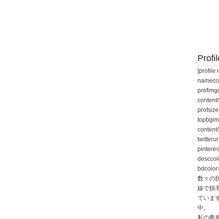
Profil
[profi
namecol
profimgu
content/
profsiz
topbgim
content
twitteru
pintere
desccol
bdcolor
数々の
線で脱
ていま
中。
私の希