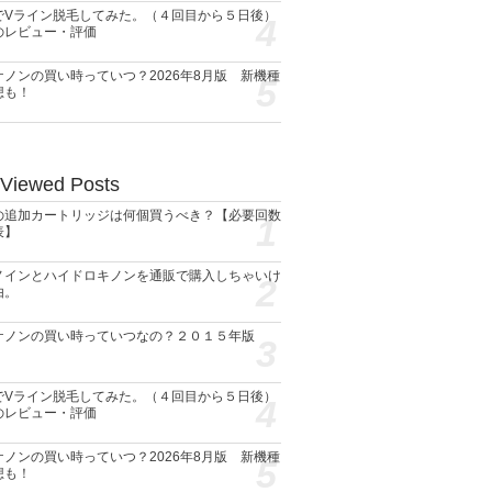
でVライン脱毛してみた。（４回目から５日後）
4
のレビュー・評価
ケノンの買い時っていつ？2026年8月版 新機種
5
想も！
 Viewed Posts
の追加カートリッジは何個買うべき？【必要回数
1
表】
ノインとハイドロキノンを通販で購入しちゃいけ
2
由。
ケノンの買い時っていつなの？２０１５年版
3
でVライン脱毛してみた。（４回目から５日後）
4
のレビュー・評価
ケノンの買い時っていつ？2026年8月版 新機種
5
想も！