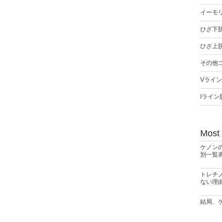
イーモ
ひざ下
ひざ上
その他
Vライ
Iライン
Most
ケノン
別一覧
トレチ
ない理
結局、