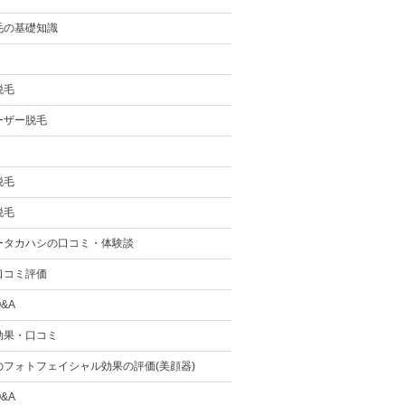
毛の基礎知識
脱毛
ーザー脱毛
脱毛
脱毛
ータカハシの口コミ・体験談
口コミ評価
&A
効果・口コミ
のフォトフェイシャル効果の評価(美顔器)
&A