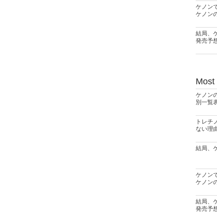
ケノン
ケノン
結局、
発売予
Most
ケノン
別一覧
トレチ
ない理
結局、
ケノン
ケノン
結局、
発売予