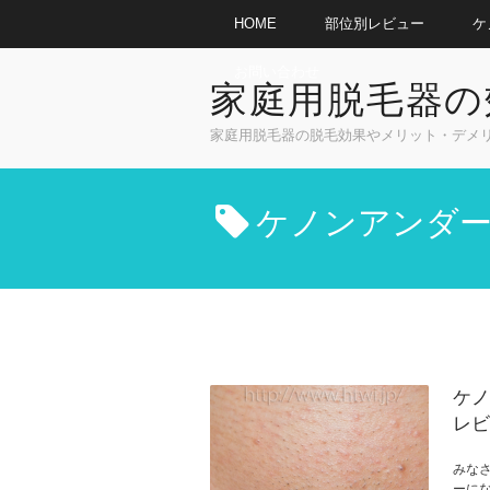
HOME
部位別レビュー
ケ
お問い合わせ
家庭用脱毛器の
家庭用脱毛器の脱毛効果やメリット・デメリッ
ケノンアンダ
ケノ
レビ
みな
ーに