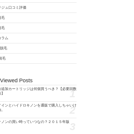
リジュ口コミ評価
脱毛
脱毛
コラム
ン脱毛
脱毛
 Viewed Posts
の追加カートリッジは何個買うべき？【必要回数
1
表】
ノインとハイドロキノンを通販で購入しちゃいけ
2
由。
ケノンの買い時っていつなの？２０１５年版
3