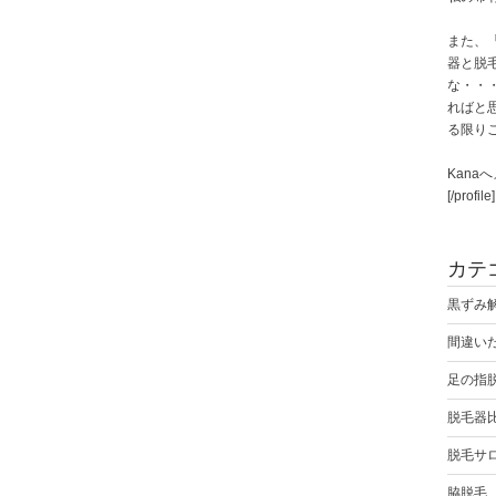
また、
器と脱
な・・
ればと
る限り
Kana
[/profile]
カテ
黒ずみ
間違い
足の指
脱毛器
脱毛サ
脇脱毛