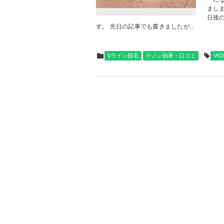
ましま
日後
す。 先日の記事でも書きましたが...
Vライン脱毛
ケノン効果・口コミ
VI