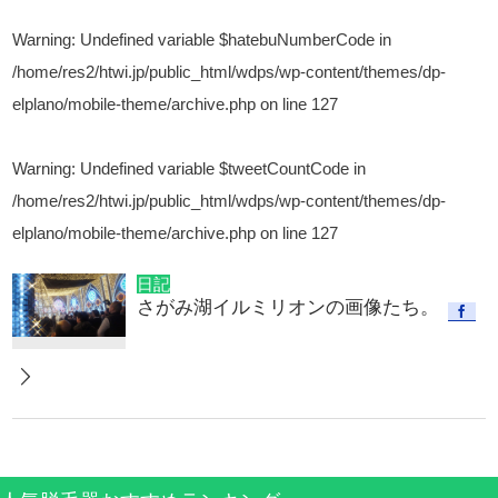
Warning
: Undefined variable $hatebuNumberCode in
/home/res2/htwi.jp/public_html/wdps/wp-content/themes/dp-
elplano/mobile-theme/archive.php
on line
127
Warning
: Undefined variable $tweetCountCode in
/home/res2/htwi.jp/public_html/wdps/wp-content/themes/dp-
elplano/mobile-theme/archive.php
on line
127
日記
さがみ湖イルミリオンの画像たち。