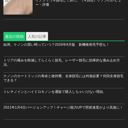
ケノンでワキ脱毛してみた。（４回目）ケノンのレビュ
10
ー・評価
最近の投稿
人気の記事
結局、ケノンの買い時っていつ？2026年8月版 新機種発売予想も！
トリアの痛みを軽減してらくらく脱毛。レーザー脱毛に効果的な痛み止め方
法。
ケノンのカートリッジの寿命と維持費。全身脱毛には何個必要？何回全身脱毛
できる？
トレチノインとハイドロキノンを通販で購入しちゃいけない理由。
2021年1月4日バージョンアップ！チャージ能力UPで照射速度がより高速に！