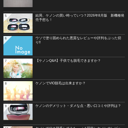
結局、ケノンの買い時っていつ？2026年8月版 新機種発
5
売予想も！
ウソで塗り固められた悪質なレビューや評判をぶった切
6
り!!
【ケノンQ&A】子供でも脱毛できますか？
7
ケノンでVIO脱毛は出来ますか？
8
ケノンのデメリット・ダメな点・悪い口コミや評判は？
9