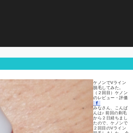
ケノンでVライン
脱毛してみた。
（２回目）ケノン
のレビュー・評価
みなさん、こんば
んは♪ 前回の剃毛
から２日経ちまし
たので、ケノンで
２回目のVライン