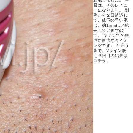
脱毛しました。 今
回は、そのレビュ
ーになります。 剃
毛から２日経過し
て、成長の早い毛
は、約1mmほど成
長していますの
で、 ケノンでの脱
毛に最適なタイミ
ングです。 と言う
事で、Vライン脱
毛２回目の結果は
コチラ。