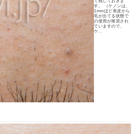
て残しておきま
す。 （ケノンは、
1mmほど表皮から
毛が出てる状態で
の使用が推奨され
ていますので、
ケ...