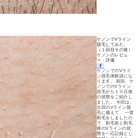
ケノンでVライン
脱毛してみた。
（１回目その後）
ケノンのレビュ
ー・評価
ケノンでのVライ
ン脱毛体験談にな
ります。 前回、ケ
ノンでのVライン
脱毛から１０日後
の状態をご紹介し
ました。 今回は、
次回のVライン脱
毛に備えて、 一度
剃毛をしましたの
で、剃毛前と剃毛
後のVラインの状
態を一応記録とし