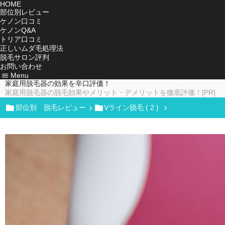
HOME
部位別レビュー
ケノン口コミ
ケノンQ&A
トリア口コミ
正しいムダ毛処理法
脱毛サロン評判
お問い合わせ
Menu
家庭用脱毛器の効果を辛口評価！
家庭用脱毛器の脱毛効果やメリット・デメリットを徹底評価！[PR]
部位別 脱毛レビュー
Vライン脱毛 ( 2 )