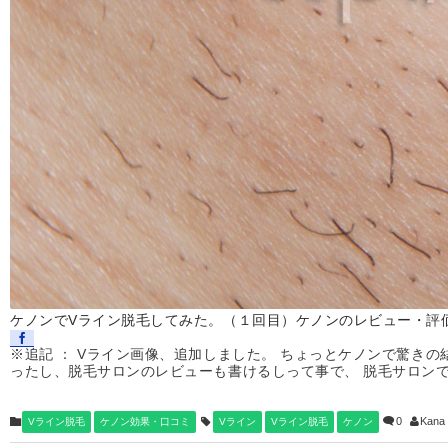
ケノンでVライン脱毛してみた。（１回目）ケノンのレビュー・評
※追記 ： Vライン画像、追加しました。 ちょっとケノンで驚き
ったし、脱毛サロンのレビューも書けるしって事で、 脱毛サロン
0
Kana
Vライン脱毛
ケノン効果・口コミ
Vライン
Vライン脱毛
ケノン