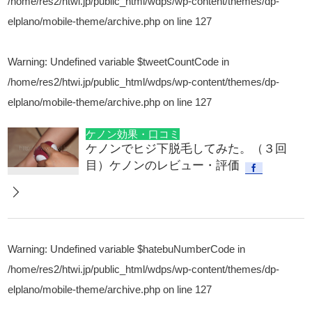
/home/res2/htwi.jp/public_html/wdps/wp-content/themes/dp-
elplano/mobile-theme/archive.php
on line
127
Warning
: Undefined variable $tweetCountCode in
/home/res2/htwi.jp/public_html/wdps/wp-content/themes/dp-
elplano/mobile-theme/archive.php
on line
127
ケノン効果・口コミ
ケノンでヒジ下脱毛してみた。（３回
目）ケノンのレビュー・評価
Warning
: Undefined variable $hatebuNumberCode in
/home/res2/htwi.jp/public_html/wdps/wp-content/themes/dp-
elplano/mobile-theme/archive.php
on line
127