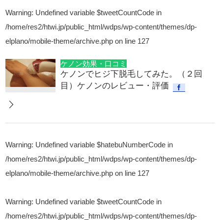
Warning
: Undefined variable $tweetCountCode in
/home/res2/htwi.jp/public_html/wdps/wp-content/themes/dp-
elplano/mobile-theme/archive.php
on line
127
ケノン効果・口コミ
ケノンでヒジ下脱毛してみた。（２回
目）ケノンのレビュー・評価
Warning
: Undefined variable $hatebuNumberCode in
/home/res2/htwi.jp/public_html/wdps/wp-content/themes/dp-
elplano/mobile-theme/archive.php
on line
127
Warning
: Undefined variable $tweetCountCode in
/home/res2/htwi.jp/public_html/wdps/wp-content/themes/dp-