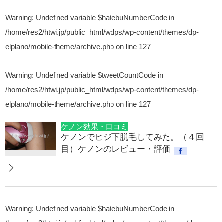
Warning
: Undefined variable $hatebuNumberCode in
/home/res2/htwi.jp/public_html/wdps/wp-content/themes/dp-
elplano/mobile-theme/archive.php
on line
127
Warning
: Undefined variable $tweetCountCode in
/home/res2/htwi.jp/public_html/wdps/wp-content/themes/dp-
elplano/mobile-theme/archive.php
on line
127
ケノン効果・口コミ
ケノンでヒジ下脱毛してみた。（４回
目）ケノンのレビュー・評価
Warning
: Undefined variable $hatebuNumberCode in