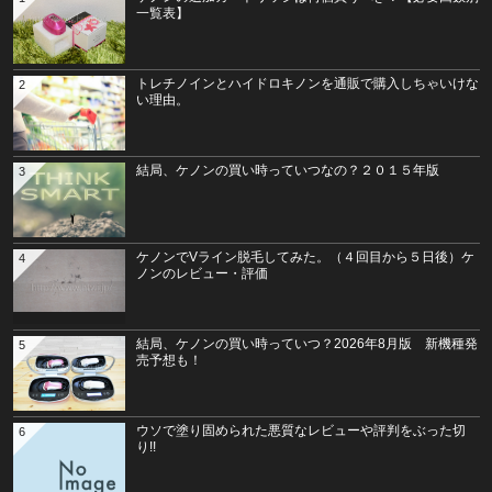
一覧表】
トレチノインとハイドロキノンを通販で購入しちゃいけな
2
い理由。
結局、ケノンの買い時っていつなの？２０１５年版
3
ケノンでVライン脱毛してみた。（４回目から５日後）ケ
4
ノンのレビュー・評価
結局、ケノンの買い時っていつ？2026年8月版 新機種発
5
売予想も！
ウソで塗り固められた悪質なレビューや評判をぶった切
6
り!!