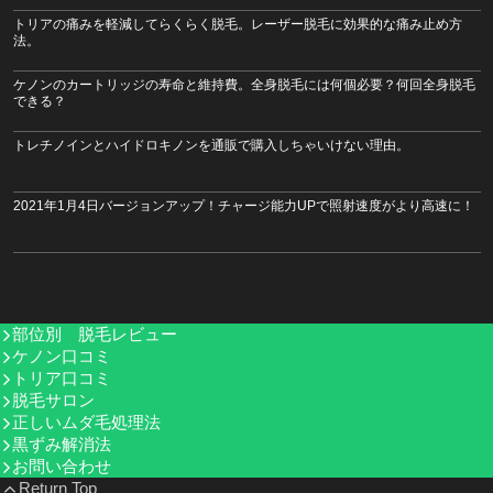
トリアの痛みを軽減してらくらく脱毛。レーザー脱毛に効果的な痛み止め方
法。
ケノンのカートリッジの寿命と維持費。全身脱毛には何個必要？何回全身脱毛
できる？
トレチノインとハイドロキノンを通販で購入しちゃいけない理由。
2021年1月4日バージョンアップ！チャージ能力UPで照射速度がより高速に！
部位別 脱毛レビュー
ケノン口コミ
トリア口コミ
脱毛サロン
正しいムダ毛処理法
黒ずみ解消法
お問い合わせ
Return Top